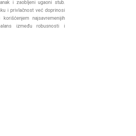
anak i zaobljeni ugaoni stub.
u i privlačnost već doprinosi
 korišćenjem najsavremenijih
balans između robusnosti i