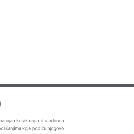
0
načajan korak napred u odnosu
oljšanjima koja podižu njegove