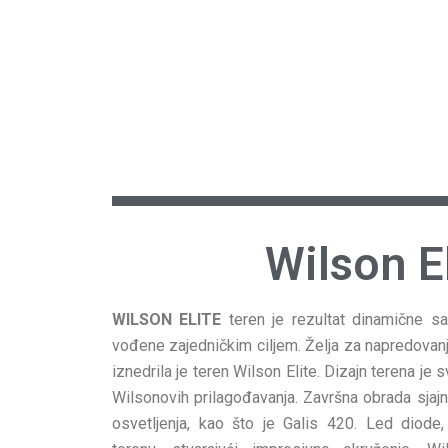
Wilson El
WILSON ELITE
teren je rezultat dinamične s
vođene zajedničkim ciljem. Želja za napredova
iznedrila je teren Wilson Elite. Dizajn terena je 
Wilsonovih prilagođavanja. Završna obrada sjajn
osvetljenja, kao što je Galis 420. Led diode,