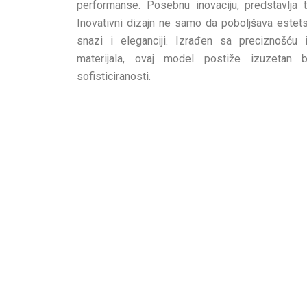
performanse. Posebnu inovaciju, predstavlja t
Inovativni dizajn ne samo da poboljšava estetsk
snazi i eleganciji. Izrađen sa preciznošću i
materijala, ovaj model postiže izuzetan 
sofisticiranosti.