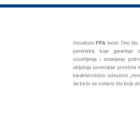
Inovativni
PPA
teren. Ono što 
perimetra, koje garantuje o
osvetljenja i smanjenje potr
uključuju povećanje prostora 
karakteristično odsustvo „mr
da ba bi se ostavio što bolji ut