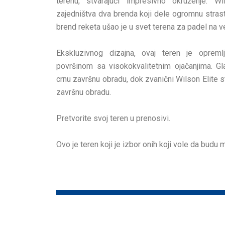
terenu, stvarajući impresivno okruženje. W
zajedništva dva brenda koji dele ogromnu strast
brend reketa ušao je u svet terena za padel na ve
Ekskluzivnog dizajna, ovaj teren je opre
površinom sa visokokvalitetnim ojačanjima. Gl
crnu završnu obradu, dok zvanični Wilson Elite stu
završnu obradu.
Pretvorite svoj teren u prenosivi.
Ovo je teren koji je izbor onih koji vole da budu 