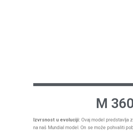
M 36
Izvrsnost u evoluciji:
Ovaj model predstavlja z
na naš Mundial model. On se može pohvaliti pob