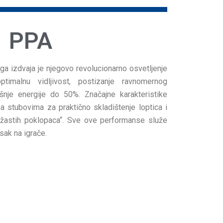
PPA
ga izdvaja je njegovo revolucionarno osvetljenje
ptimalnu vidljivost, postizanje ravnomernog
ošnje energije do 50%. Značajne karakteristike
na stubovima za praktično skladištenje loptica i
ežastih poklopaca“. Sve ove performanse služe
isak na igrače.