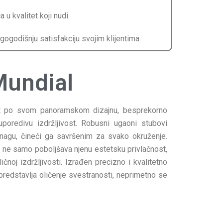
PVC Sport Systems
Konsalting
 kvalitet koji nudi.
Veštačka trava
gogodišnju satisfakciju svojim klijentima.
Prirodna trava za tenis
Naxos
undial
Patmos
Top Clay i Top Sand
at po svom panoramskom dizajnu, besprekorno
uporedivu izdržljivost. Robusni ugaoni stubovi
nagu, čineći ga savršenim za svako okruženje.
n ne samo poboljšava njenu estetsku privlačnost,
ičnoj izdržljivosti. Izrađen precizno i kvalitetno
 predstavlja oličenje svestranosti, neprimetno se