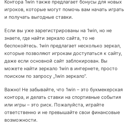
Контора 1win также предлагает бонусы для новых
игроков, которые могут помочь вам начать играть
и получать выгодные ставки.
Если вы уже зарегистрированы на 1win, но не
знаете, где найти зеркало сайта, то не
беспокойтесь. 1win предлагает несколько зеркал,
которые позволяют игрокам доступаться к сайту,
даже если основной сайт заблокирован. Вы
можете найти зеркало 1win в интернете, просто
поиском по запросу „1win зеркало“.
Важно! Не забывайте, что 1win – это букмекерская
контора, и делать ставки на спортивные события
или игры – это риск. Пожалуйста, играйте
ответственно и не превышайте свои финансовые
возможности.