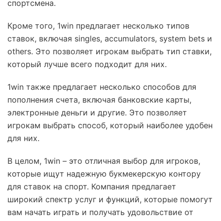
спортсмена.
Кроме того, 1win предлагает несколько типов
ставок, включая singles, accumulators, system bets и
others. Это позволяет игрокам выбрать тип ставки,
который лучше всего подходит для них.
1win также предлагает несколько способов для
пополнения счета, включая банковские карты,
электронные деньги и другие. Это позволяет
игрокам выбрать способ, который наиболее удобен
для них.
В целом, 1win – это отличная выбор для игроков,
которые ищут надежную букмекерскую контору
для ставок на спорт. Компания предлагает
широкий спектр услуг и функций, которые помогут
вам начать играть и получать удовольствие от