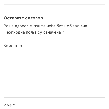
Оставите одговор
Ваша адреса е-поште неће бити објављена.
Неопходна поља су означена
*
Коментар
Име
*