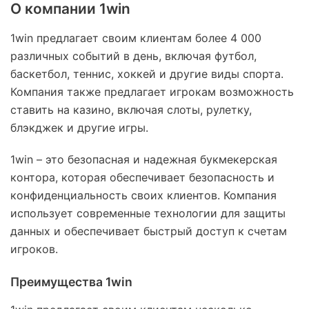
О компании 1win
1win предлагает своим клиентам более 4 000
различных событий в день, включая футбол,
баскетбол, теннис, хоккей и другие виды спорта.
Компания также предлагает игрокам возможность
ставить на казино, включая слоты, рулетку,
блэкджек и другие игры.
1win – это безопасная и надежная букмекерская
контора, которая обеспечивает безопасность и
конфиденциальность своих клиентов. Компания
использует современные технологии для защиты
данных и обеспечивает быстрый доступ к счетам
игроков.
Преимущества 1win