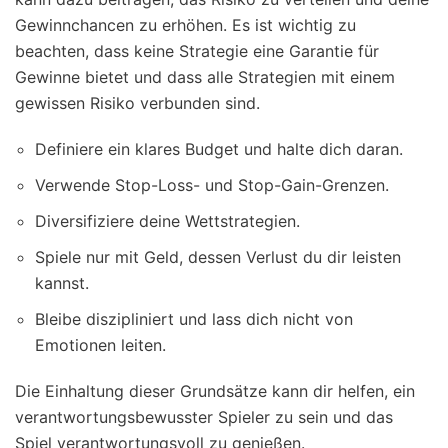
Gewinnchancen zu erhöhen. Es ist wichtig zu
beachten, dass keine Strategie eine Garantie für
Gewinne bietet und dass alle Strategien mit einem
gewissen Risiko verbunden sind.
Definiere ein klares Budget und halte dich daran.
Verwende Stop-Loss- und Stop-Gain-Grenzen.
Diversifiziere deine Wettstrategien.
Spiele nur mit Geld, dessen Verlust du dir leisten
kannst.
Bleibe diszipliniert und lass dich nicht von
Emotionen leiten.
Die Einhaltung dieser Grundsätze kann dir helfen, ein
verantwortungsbewusster Spieler zu sein und das
Spiel verantwortungsvoll zu genießen.