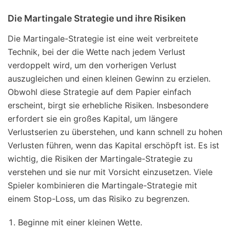
Die Martingale Strategie und ihre Risiken
Die Martingale-Strategie ist eine weit verbreitete
Technik, bei der die Wette nach jedem Verlust
verdoppelt wird, um den vorherigen Verlust
auszugleichen und einen kleinen Gewinn zu erzielen.
Obwohl diese Strategie auf dem Papier einfach
erscheint, birgt sie erhebliche Risiken. Insbesondere
erfordert sie ein großes Kapital, um längere
Verlustserien zu überstehen, und kann schnell zu hohen
Verlusten führen, wenn das Kapital erschöpft ist. Es ist
wichtig, die Risiken der Martingale-Strategie zu
verstehen und sie nur mit Vorsicht einzusetzen. Viele
Spieler kombinieren die Martingale-Strategie mit
einem Stop-Loss, um das Risiko zu begrenzen.
Beginne mit einer kleinen Wette.