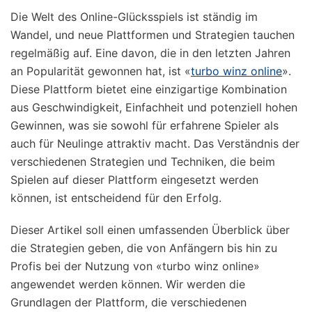
Die Welt des Online-Glücksspiels ist ständig im
Wandel, und neue Plattformen und Strategien tauchen
regelmäßig auf. Eine davon, die in den letzten Jahren
an Popularität gewonnen hat, ist «
turbo winz online
».
Diese Plattform bietet eine einzigartige Kombination
aus Geschwindigkeit, Einfachheit und potenziell hohen
Gewinnen, was sie sowohl für erfahrene Spieler als
auch für Neulinge attraktiv macht. Das Verständnis der
verschiedenen Strategien und Techniken, die beim
Spielen auf dieser Plattform eingesetzt werden
können, ist entscheidend für den Erfolg.
Dieser Artikel soll einen umfassenden Überblick über
die Strategien geben, die von Anfängern bis hin zu
Profis bei der Nutzung von «turbo winz online»
angewendet werden können. Wir werden die
Grundlagen der Plattform, die verschiedenen