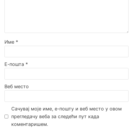
Име
*
Е-пошта
*
Веб место
Сачувај моје име, е-пошту и веб место у овом
прегледачу веба за следећи пут када
коментаришем.