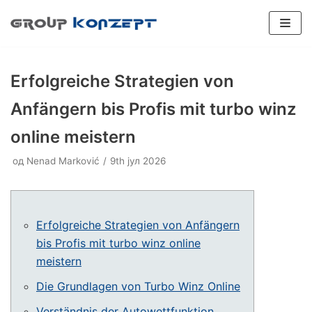
Скочи
на
садржај
Erfolgreiche Strategien von
Anfängern bis Profis mit turbo winz
online meistern
SPORTSKI PODOVI
од
Plexipave
Nenad Marković
9th јул 2026
Veštačka trava
INDUSTRIJSKI PODOVI
Plexicushion Tournament
Epoksidni podovi
Boja terena
PADEL TERENI
Plexicushion Prestige
Poliuretanski podovi
Flexipadel
REPARACIJE
Erfolgreiche Strategien von Anfängern
Plexicushion 2000
Dodatna oprema
BALON HALE
bis Profis mit turbo winz online
meistern
PU Sport Systems
Prenosivi teren
KONSALTING
Die Grundlagen von Turbo Winz Online
PVC Sport Systems
Konsalting
Verständnis der Autowettfunktion