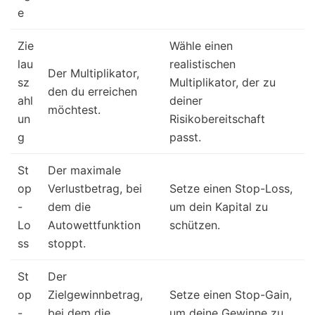
e
Zie
Wähle einen
lau
realistischen
Der Multiplikator,
sz
Multiplikator, der zu
den du erreichen
ahl
deiner
möchtest.
un
Risikobereitschaft
g
passt.
St
Der maximale
op
Verlustbetrag, bei
Setze einen Stop-Loss,
-
dem die
um dein Kapital zu
Lo
Autowettfunktion
schützen.
ss
stoppt.
St
Der
op
Zielgewinnbetrag,
Setze einen Stop-Gain,
-
bei dem die
um deine Gewinne zu