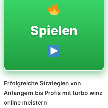
Spielen
Erfolgreiche Strategien von
Anfängern bis Profis mit turbo winz
online meistern