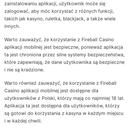
zainstalowaniu aplikacji, użytkownik może się
zalogować, aby móc korzystać z różnych funkcji,
takich jak kasyno, ruletka, blackjack, a także wiele
innych.
Warto zauważyć, że korzystanie z Fireball Casino
aplikacji mobilnej jest bezpieczne, ponieważ aplikacja
ta jest chroniona przez silne systemy bezpieczeństwa,
które zapewniają, że dane użytkownika są bezpieczne
i nie są kradzione.
Warto również zauważyć, że korzystanie z Fireball
Casino aplikacji mobilnej jest dostępne dla
użytkowników z Polski, którzy mają co najmniej 18 lat.
Aplikacja ta jest dostępna dla użytkowników, którzy
są gotowi do korzystania z kasyna w każdym miejscu
i w każdej chwili.