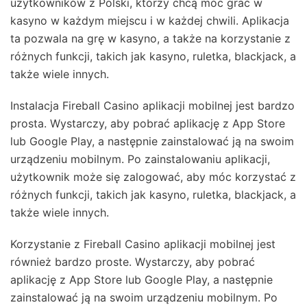
użytkowników z Polski, którzy chcą móc grać w
kasyno w każdym miejscu i w każdej chwili. Aplikacja
ta pozwala na grę w kasyno, a także na korzystanie z
różnych funkcji, takich jak kasyno, ruletka, blackjack, a
także wiele innych.
Instalacja Fireball Casino aplikacji mobilnej jest bardzo
prosta. Wystarczy, aby pobrać aplikację z App Store
lub Google Play, a następnie zainstalować ją na swoim
urządzeniu mobilnym. Po zainstalowaniu aplikacji,
użytkownik może się zalogować, aby móc korzystać z
różnych funkcji, takich jak kasyno, ruletka, blackjack, a
także wiele innych.
Korzystanie z Fireball Casino aplikacji mobilnej jest
również bardzo proste. Wystarczy, aby pobrać
aplikację z App Store lub Google Play, a następnie
zainstalować ją na swoim urządzeniu mobilnym. Po