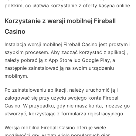
polskim, co ułatwia korzystanie z oferty kasyna online.
Korzystanie z wersji mobilnej Fireball
Casino
Instalacja wersji mobilnej Fireball Casino jest prostym i
szybkim procesem. Aby zacząć korzystać z aplikacji,
należy pobrać ją z App Store lub Google Play, a
następnie zainstalować ją na swoim urządzeniu
mobilnym.
Po zainstalowaniu aplikacji, należy uruchomić ją i
zalogować się przy użyciu swojego konta Fireball
Casino. W przypadku, gdy nie masz konta, możesz go
utworzyć, korzystając z formularza rejestracyjnego.
Wersja mobilna Fireball Casino oferuje wiele
możliwości gry, w tym wiele popularnych gier