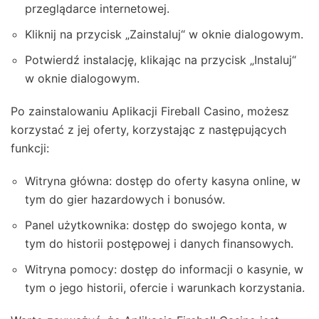
przeglądarce internetowej.
Kliknij na przycisk „Zainstaluj“ w oknie dialogowym.
Potwierdź instalację, klikając na przycisk „Instaluj“
w oknie dialogowym.
Po zainstalowaniu Aplikacji Fireball Casino, możesz
korzystać z jej oferty, korzystając z następujących
funkcji:
Witryna główna: dostęp do oferty kasyna online, w
tym do gier hazardowych i bonusów.
Panel użytkownika: dostęp do swojego konta, w
tym do historii postępowej i danych finansowych.
Witryna pomocy: dostęp do informacji o kasynie, w
tym o jego historii, ofercie i warunkach korzystania.