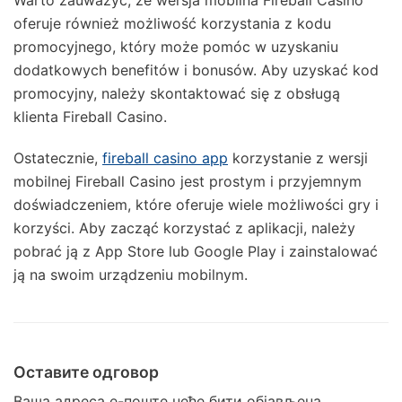
Warto zauważyć, że wersja mobilna Fireball Casino
oferuje również możliwość korzystania z kodu
promocyjnego, który może pomóc w uzyskaniu
dodatkowych benefitów i bonusów. Aby uzyskać kod
promocyjny, należy skontaktować się z obsługą
klienta Fireball Casino.
Ostatecznie,
fireball casino app
korzystanie z wersji
mobilnej Fireball Casino jest prostym i przyjemnym
doświadczeniem, które oferuje wiele możliwości gry i
korzyści. Aby zacząć korzystać z aplikacji, należy
pobrać ją z App Store lub Google Play i zainstalować
ją na swoim urządzeniu mobilnym.
Оставите одговор
Ваша адреса е-поште неће бити објављена.