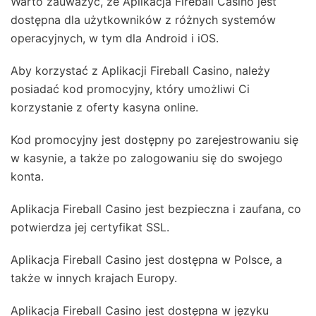
Warto zauważyć, że Aplikacja Fireball Casino jest
dostępna dla użytkowników z różnych systemów
operacyjnych, w tym dla Android i iOS.
Aby korzystać z Aplikacji Fireball Casino, należy
posiadać kod promocyjny, który umożliwi Ci
korzystanie z oferty kasyna online.
Kod promocyjny jest dostępny po zarejestrowaniu się
w kasynie, a także po zalogowaniu się do swojego
konta.
Aplikacja Fireball Casino jest bezpieczna i zaufana, co
potwierdza jej certyfikat SSL.
Aplikacja Fireball Casino jest dostępna w Polsce, a
także w innych krajach Europy.
Aplikacja Fireball Casino jest dostępna w języku