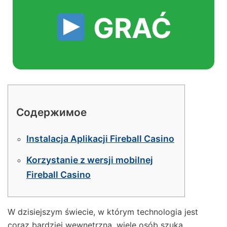
Veštačka trava
GRAĆ
Prirodna trava za tenis
Naxos
Patmos
Top Clay i Top Sand
Содержимое
Instalacja Aplikacji Fireball Casino
Korzystanie z wersji mobilnej
Fireball Casino
W dzisiejszym świecie, w którym technologia jest
coraz bardziej wewnętrzna, wiele osób szuka