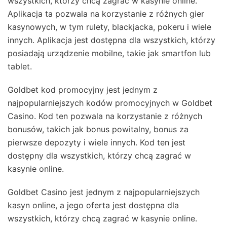
wszystkich, którzy chcą zagrać w kasynie online.
Aplikacja ta pozwala na korzystanie z różnych gier
kasynowych, w tym rulety, blackjacka, pokeru i wiele
innych. Aplikacja jest dostępna dla wszystkich, którzy
posiadają urządzenie mobilne, takie jak smartfon lub
tablet.
Goldbet kod promocyjny jest jednym z
najpopularniejszych kodów promocyjnych w Goldbet
Casino. Kod ten pozwala na korzystanie z różnych
bonusów, takich jak bonus powitalny, bonus za
pierwsze depozyty i wiele innych. Kod ten jest
dostępny dla wszystkich, którzy chcą zagrać w
kasynie online.
Goldbet Casino jest jednym z najpopularniejszych
kasyn online, a jego oferta jest dostępna dla
wszystkich, którzy chcą zagrać w kasynie online.