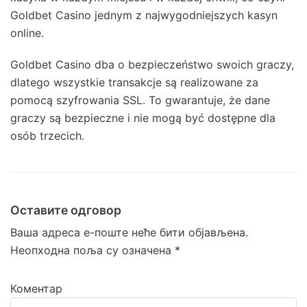
Goldbet Casino jednym z najwygodniejszych kasyn
online.
Goldbet Casino dba o bezpieczeństwo swoich graczy,
dlatego wszystkie transakcje są realizowane za
pomocą szyfrowania SSL. To gwarantuje, że dane
graczy są bezpieczne i nie mogą być dostępne dla
osób trzecich.
Оставите одговор
Ваша адреса е-поште неће бити објављена.
Неопходна поља су означена
*
Коментар