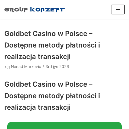
Скочи
на
садржај
Goldbet Casino w Polsce –
Dostępne metody płatności i
realizacja transakcji
SPORTSKI PODOVI
од
Plexipave
Nenad Marković
3rd јул 2026
Veštačka trava
INDUSTRIJSKI PODOVI
Plexicushion Tournament
Epoksidni podovi
Boja terena
PADEL TERENI
Goldbet Casino w Polsce –
Plexicushion Prestige
Poliuretanski podovi
Flexipadel
REPARACIJE
Dostępne metody płatności i
Plexicushion 2000
Dodatna oprema
BALON HALE
realizacja transakcji
PU Sport Systems
Prenosivi teren
KONSALTING
PVC Sport Systems
Konsalting