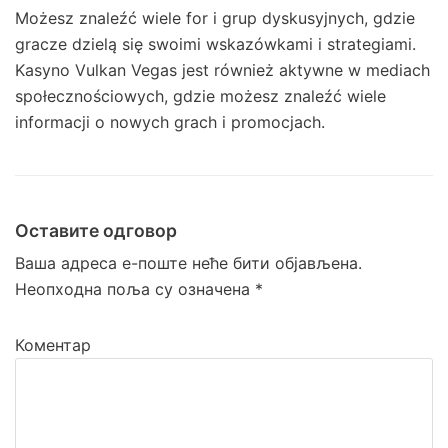
Możesz znaleźć wiele for i grup dyskusyjnych, gdzie
gracze dzielą się swoimi wskazówkami i strategiami.
Kasyno Vulkan Vegas jest również aktywne w mediach
społecznościowych, gdzie możesz znaleźć wiele
informacji o nowych grach i promocjach.
Оставите одговор
Ваша адреса е-поште неће бити објављена.
Неопходна поља су означена
*
Коментар