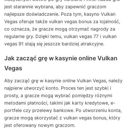
jest starannie wybrana, aby zapewnić graczom
najlepsze doświadczenie. Poza tym, kasyno Vulkan
Vegas oferuje także vulkan vegas bonus za lojalność,
co oznacza, że gracze mogą otrzymać nagrody za
regularne gry. Dzięki temu, vulkan vegas 77 i vulkan
vegas 91 stają się jeszcze bardziej atrakcyjne.
Jak zacząć grę w kasynie online Vulkan
Vegas
Aby zacząć grę w kasynie online Vulkan Vegas, należy
najpierw utworzyć konto. Proces ten jest szybki i
prosty, a gracze mogą wybrać pomiędzy różnymi
metodami płatności, takimi jak karty kredytowe, e-
portfele czy przelewy bankowe. Po utworzeniu konta,
gracze mogą skorzystać z vulkan vegas bonus, który
jest oferowany nowym graczom.