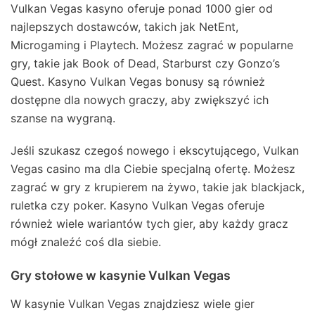
Vulkan Vegas kasyno oferuje ponad 1000 gier od
najlepszych dostawców, takich jak NetEnt,
Microgaming i Playtech. Możesz zagrać w popularne
gry, takie jak Book of Dead, Starburst czy Gonzo’s
Quest. Kasyno Vulkan Vegas bonusy są również
dostępne dla nowych graczy, aby zwiększyć ich
szanse na wygraną.
Jeśli szukasz czegoś nowego i ekscytującego, Vulkan
Vegas casino ma dla Ciebie specjalną ofertę. Możesz
zagrać w gry z krupierem na żywo, takie jak blackjack,
ruletka czy poker. Kasyno Vulkan Vegas oferuje
również wiele wariantów tych gier, aby każdy gracz
mógł znaleźć coś dla siebie.
Gry stołowe w kasynie Vulkan Vegas
W kasynie Vulkan Vegas znajdziesz wiele gier