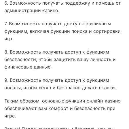
6. Возможность получать поддержку и помощь от
администрации казино.
7. Возможность получать доступ к различным
функциям, включая функции поиска и сортировки
игр.
8. Возможность получать доступ к функциям
безопасности, чтобы защитить вашу личность и
финансовые данные.
9. Возможность получать доступ к функциям
оплаты, чтобы легко и безопасно делать ставки.
Таким образом, основные функции онлайн-казино
обеспечивают вам комфорт и безопасность при
игре.