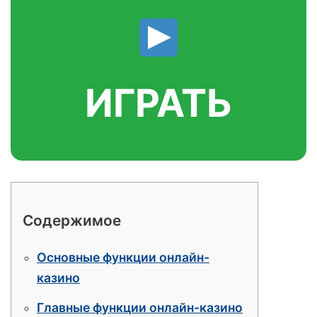
Veštačka trava
Prirodna trava za tenis
Naxos
Patmos
ИГРАТЬ
Top Clay i Top Sand
Содержимое
Основные функции онлайн-
казино
Главные функции онлайн-казино