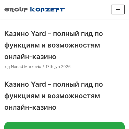
Скочи
на
садржај
Казино Yard – полный гид по
функциям и возможностям
онлайн-казино
SPORTSKI PODOVI
од
Plexipave
Nenad Marković
17th јун 2026
Veštačka trava
INDUSTRIJSKI PODOVI
Plexicushion Tournament
Epoksidni podovi
Boja terena
PADEL TERENI
Казино Yard – полный гид по
Plexicushion Prestige
Poliuretanski podovi
Flexipadel
REPARACIJE
функциям и возможностям
Plexicushion 2000
Dodatna oprema
BALON HALE
онлайн-казино
PU Sport Systems
Prenosivi teren
KONSALTING
PVC Sport Systems
Konsalting