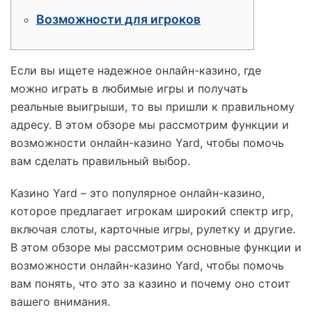
Возможности для игроков
Если вы ищете надежное онлайн-казино, где
можно играть в любимые игры и получать
реальные выигрыши, то вы пришли к правильному
адресу. В этом обзоре мы рассмотрим функции и
возможности онлайн-казино Yard, чтобы помочь
вам сделать правильный выбор.
Казино Yard – это популярное онлайн-казино,
которое предлагает игрокам широкий спектр игр,
включая слоты, карточные игры, рулетку и другие.
В этом обзоре мы рассмотрим основные функции и
возможности онлайн-казино Yard, чтобы помочь
вам понять, что это за казино и почему оно стоит
вашего внимания.