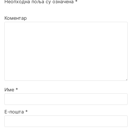
Неопходна поља су означена
*
Коментар
Име
*
Е-пошта
*