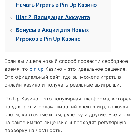
Начать Играть в Pin Up Казино
Шаг 2: Валидация Аккаунта
Бонусы и Акции для Новых
Игроков в Pin Up Казино
Если вы ищете новый способ провести свободное
время, то
pin up
Казино – это идеальное решение.
Это официальный сайт, где вы можете играть в
онлайн-казино и получать реальные выигрыши.
Pin Up Казино – это популярная платформа, которая
предлагает игрокам широкий спектр игр, включая
слоты, карточные игры, рулетку и другие. Все игры
на сайте имеют лицензию и проходят регулярную
проверку на честность.