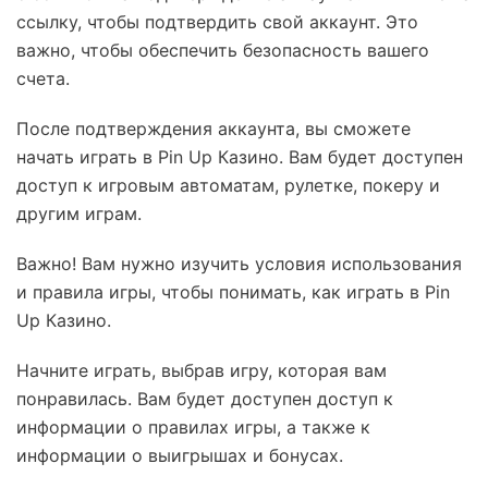
ссылку, чтобы подтвердить свой аккаунт. Это
важно, чтобы обеспечить безопасность вашего
счета.
После подтверждения аккаунта, вы сможете
начать играть в Pin Up Казино. Вам будет доступен
доступ к игровым автоматам, рулетке, покеру и
другим играм.
Важно! Вам нужно изучить условия использования
и правила игры, чтобы понимать, как играть в Pin
Up Казино.
Начните играть, выбрав игру, которая вам
понравилась. Вам будет доступен доступ к
информации о правилах игры, а также к
информации о выигрышах и бонусах.