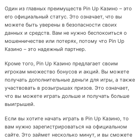
Один из главных преимуществ Pin Up Казино – это
его официальный статус. Это означает, что вы
можете быть уверены в безопасности своих
данных и средств. Вам не нужно беспокоиться о
мошенничестве или потерях, потому что Pin Up
Казино – это надежный партнер.
Кроме того, Pin Up Казино предлагает своим
игрокам множество бонусов и акций. Вы можете
получать дополнительные деньги для игры, а также
участвовать в розыгрышах призов. Это означает,
что вы можете играть дольше и получать больше
выигрышей.
Если вы хотите начать играть в Pin Up Казино, то
вам нужно зарегистрироваться на официальном
сайте. Это займет несколько минут, и вы сможете