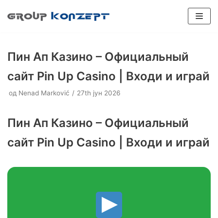
Скочи
на
садржај
Пин Ап Казино – Официальный
сайт Pin Up Casino | Входи и играй
од
Nenad Marković
27th јун 2026
SPORTSKI PODOVI
Plexipave
Veštačka trava
INDUSTRIJSKI PODOVI
Пин Ап Казино – Официальный
Plexicushion Tournament
Epoksidni podovi
Boja terena
PADEL TERENI
сайт Pin Up Casino | Входи и играй
Plexicushion Prestige
Poliuretanski podovi
Flexipadel
REPARACIJE
Plexicushion 2000
Dodatna oprema
BALON HALE
PU Sport Systems
Prenosivi teren
KONSALTING
PVC Sport Systems
Konsalting