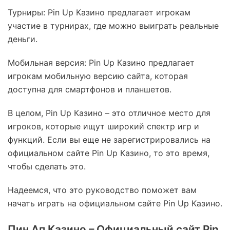
Турниры: Pin Up Казино предлагает игрокам
участие в турнирах, где можно выиграть реальные
деньги.
Мобильная версия: Pin Up Казино предлагает
игрокам мобильную версию сайта, которая
доступна для смартфонов и планшетов.
В целом, Pin Up Казино – это отличное место для
игроков, которые ищут широкий спектр игр и
функций. Если вы еще не зарегистрировались на
официальном сайте Pin Up Казино, то это время,
чтобы сделать это.
Надеемся, что это руководство поможет вам
начать играть на официальном сайте Pin Up Казино.
Пин Ап Казино – Официальный сайт Pin