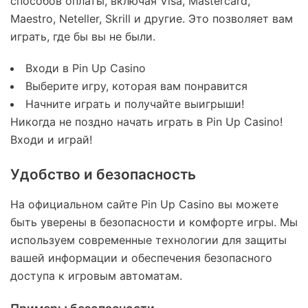
способов оплаты, включая Visa, Mastercard,
Maestro, Neteller, Skrill и другие. Это позволяет вам
играть, где бы вы не были.
Входи в Pin Up Casino
Выберите игру, которая вам понравится
Начните играть и получайте выигрыши!
Никогда не поздно начать играть в Pin Up Casino!
Входи и играй!
Удобство и безопасность
На официальном сайте Pin Up Casino вы можете
быть уверены в безопасности и комфорте игры. Мы
используем современные технологии для защиты
вашей информации и обеспечения безопасного
доступа к игровым автоматам.