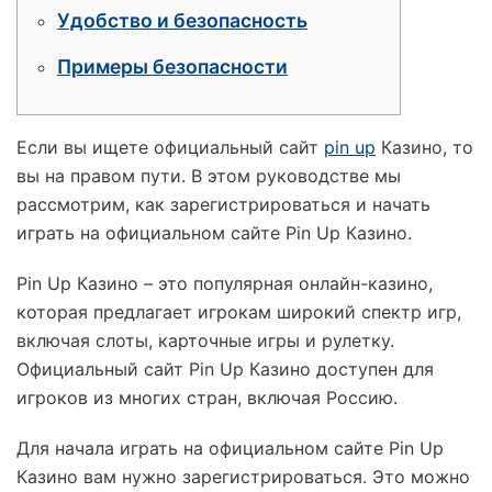
Удобство и безопасность
Примеры безопасности
Если вы ищете официальный сайт
pin up
Казино, то
вы на правом пути. В этом руководстве мы
рассмотрим, как зарегистрироваться и начать
играть на официальном сайте Pin Up Казино.
Pin Up Казино – это популярная онлайн-казино,
которая предлагает игрокам широкий спектр игр,
включая слоты, карточные игры и рулетку.
Официальный сайт Pin Up Казино доступен для
игроков из многих стран, включая Россию.
Для начала играть на официальном сайте Pin Up
Казино вам нужно зарегистрироваться. Это можно