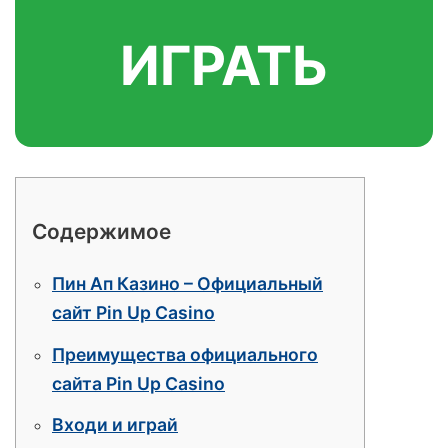
Veštačka trava
ИГРАТЬ
Prirodna trava za tenis
Naxos
Patmos
Top Clay i Top Sand
Содержимое
Пин Ап Казино – Официальный
сайт Pin Up Casino
Преимущества официального
сайта Pin Up Casino
Входи и играй