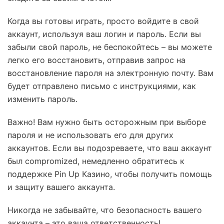
Когда вы готовы играть, просто войдите в свой
аккаунт, используя ваш логин и пароль. Если вы
забыли свой пароль, не беспокойтесь – вы можете
легко его восстановить, отправив запрос на
восстановление пароля на электронную почту. Вам
будет отправлено письмо с инструкциями, как
изменить пароль.
Важно! Вам нужно быть осторожным при выборе
пароля и не использовать его для других
аккаунтов. Если вы подозреваете, что ваш аккаунт
был compromized, немедленно обратитесь к
поддержке Pin Up Казино, чтобы получить помощь
и защиту вашего аккаунта.
Никогда не забывайте, что безопасность вашего
аккаунта – это ваша ответственность!