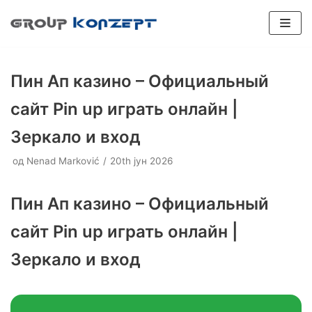
Скочи
на
садржај
Пин Ап казино – Официальный
сайт Pin up играть онлайн |
Зеркало и вход
SPORTSKI PODOVI
од
Plexipave
Nenad Marković
20th јун 2026
Veštačka trava
INDUSTRIJSKI PODOVI
Plexicushion Tournament
Epoksidni podovi
Boja terena
PADEL TERENI
Пин Ап казино – Официальный
Plexicushion Prestige
Poliuretanski podovi
Flexipadel
REPARACIJE
сайт Pin up играть онлайн |
Plexicushion 2000
Dodatna oprema
BALON HALE
Зеркало и вход
PU Sport Systems
Prenosivi teren
KONSALTING
PVC Sport Systems
Konsalting