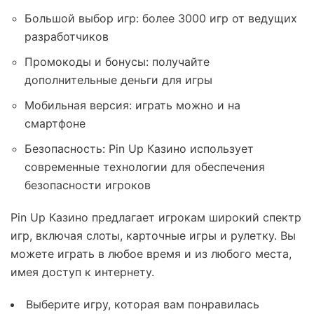
Большой выбор игр: более 3000 игр от ведущих
разработчиков
Промокоды и бонусы: получайте
дополнительные деньги для игры
Мобильная версия: играть можно и на
смартфоне
Безопасность: Pin Up Казино использует
современные технологии для обеспечения
безопасности игроков
Pin Up Казино предлагает игрокам широкий спектр
игр, включая слоты, карточные игры и рулетку. Вы
можете играть в любое время и из любого места,
имея доступ к интернету.
Выберите игру, которая вам понравилась