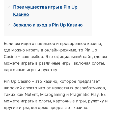
Преимущества игры в Pin Up
Казино
Зеркало и вход в Pin Up Казино
Если вы ищете надежное и проверенное казино,
где можно играть в онлайн-режиме, то Pin Up
Casino – ваш выбор. Это официальный сайт, где вы
можете играть в различные игры, включая слоты,
карточные игры и рулетку.
Pin Up Casino – это казино, которое предлагает
широкий спектр игр от известных разработчиков,
таких как NetEnt, Microgaming и Pragmatic Play. Вы
можете играть в слоты, карточные игры, рулетку и
другие игры, которые предлагает казино.