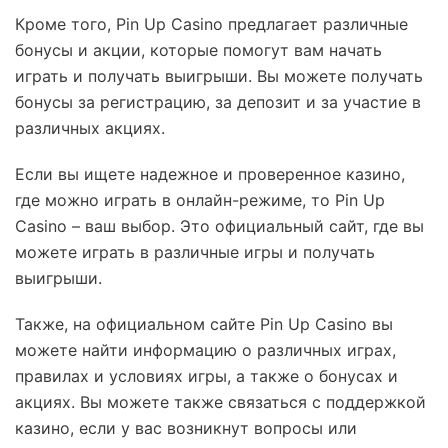
Кроме того, Pin Up Casino предлагает различные
бонусы и акции, которые помогут вам начать
играть и получать выигрыши. Вы можете получать
бонусы за регистрацию, за депозит и за участие в
различных акциях.
Если вы ищете надежное и проверенное казино,
где можно играть в онлайн-режиме, то Pin Up
Casino – ваш выбор. Это официальный сайт, где вы
можете играть в различные игры и получать
выигрыши.
Также, на официальном сайте Pin Up Casino вы
можете найти информацию о различных играх,
правилах и условиях игры, а также о бонусах и
акциях. Вы можете также связаться с поддержкой
казино, если у вас возникнут вопросы или