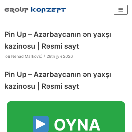
Скочи
на
садржај
Pin Up – Azərbaycanın ən yaxşı
kazinosu | Rəsmi sayt
од
Nenad Marković
28th јун 2026
SPORTSKI PODOVI
Plexipave
Veštačka trava
INDUSTRIJSKI PODOVI
Pin Up – Azərbaycanın ən yaxşı
Plexicushion Tournament
Epoksidni podovi
Boja terena
PADEL TERENI
kazinosu | Rəsmi sayt
Plexicushion Prestige
Poliuretanski podovi
Flexipadel
REPARACIJE
Plexicushion 2000
Dodatna oprema
BALON HALE
PU Sport Systems
Prenosivi teren
KONSALTING
OYNA
PVC Sport Systems
Konsalting