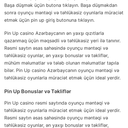
Başa düşmək üçün butona tıklayın. Başa düşməkdan
sonra oyunçu məntəqi və təhlükəsiz oyunlarla müraciət
etmək üçün pin up giriş butonuna tıklayın.
Pin Up casino Azərbaycanın ən yaxşı qızıtlarla
qazanmaq üçün məqsədli və təhlükəsiz yeri ilə tanınır.
Rəsmi saytın əsas sahəsində oyunçu məntəqi və
təhlükəsiz oyunlar, ən yaxşı bonuslar və təkliflər,
mühüm məlumatlar və tələb olunan məlumatlar tapıla
bilər. Pin Up casino Azərbaycanın oyunçu məntəqi və
təhlükəsiz oyunlarla müraciət etmək üçün ideal yerdir.
Pin Up Bonuslar və Təkliflər
Pin Up casino rəsmi saytında oyunçu məntəqi və
təhlükəsiz oyunlarla müraciət etmək üçün ideal yerdir.
Rəsmi saytın əsas sahəsində oyunçu məntəqi və
təhlükəsiz oyunlar, ən yaxşı bonuslar və təkliflər,