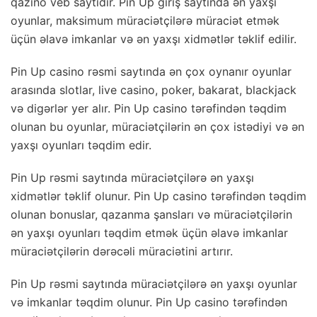
qazino veb saytıdır. Pin Up giriş saytında ən yaxşı
oyunlar, maksimum müraciətçilərə müraciət etmək
üçün əlavə imkanlar və ən yaxşı xidmətlər təklif edilir.
Pin Up casino rəsmi saytında ən çox oynanır oyunlar
arasında slotlar, live casino, poker, bakarat, blackjack
və digərlər yer alır. Pin Up casino tərəfindən təqdim
olunan bu oyunlar, müraciətçilərin ən çox istədiyi və ən
yaxşı oyunları təqdim edir.
Pin Up rəsmi saytında müraciətçilərə ən yaxşı
xidmətlər təklif olunur. Pin Up casino tərəfindən təqdim
olunan bonuslar, qazanma şansları və müraciətçilərin
ən yaxşı oyunları təqdim etmək üçün əlavə imkanlar
müraciətçilərin dərəcəli müraciətini artırır.
Pin Up rəsmi saytında müraciətçilərə ən yaxşı oyunlar
və imkanlar təqdim olunur. Pin Up casino tərəfindən