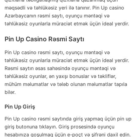
məqsədli və təhlükəsiz yeri ilə tanınır. Pin Up casino
Azərbaycanın rəsmi saytı, oyunçu məntəqi və
təhlükəsiz oyunlarla müraciət etmək üçün ideal yerdir.
Pin Up Casino Rəsmi Saytı
Pin Up casino rəsmi saytı, oyunçu məntəqi və
təhlükəsiz oyunlarla müraciət etmək üçün ideal yerdir.
Rəsmi saytın əsas sahəsində oyunçu məntəqi və
təhlükəsiz oyunlar, ən yaxşı bonuslar və təkliflər,
mühüm məlumatlar və tələb olunan məlumatlar tapıla
bilər.
Pin Up Giriş
Pin Up casino rəsmi saytında giriş yapmaq üçün pin up
giriş butonuna tıklayın. Giriş prosesində oyunçu
hesabınıza qoşulmaq üçün e-poçt və şifrəni daxil edin.