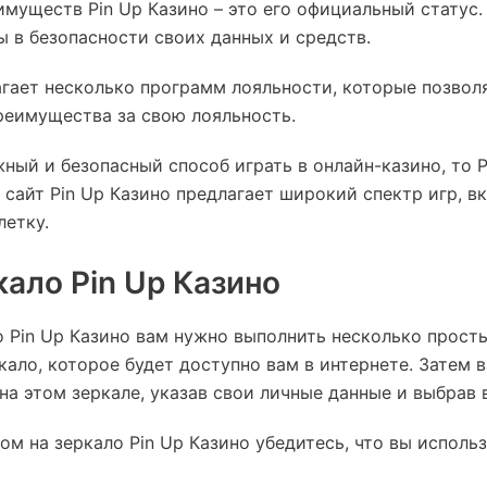
имуществ Pin Up Казино – это его официальный статус. 
 в безопасности своих данных и средств.
агает несколько программ лояльности, которые позвол
реимущества за свою лояльность.
ный и безопасный способ играть в онлайн-казино, то P
сайт Pin Up Казино предлагает широкий спектр игр, в
летку.
кало Pin Up Казино
о Pin Up Казино вам нужно выполнить несколько прост
кало, которое будет доступно вам в интернете. Затем 
на этом зеркале, указав свои личные данные и выбрав 
ом на зеркало Pin Up Казино убедитесь, что вы исполь