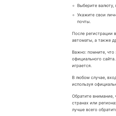
Выберите валюту, 
Укажите свои лич
почты.
После регистрации в
автоматы, а также др
Важно: помните, что
официального сайта.
играется.
В любом случае, вход
используя официальн
Обратите внимание, 
странах или регионах
лучше всего обратит