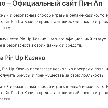
но – Официальный сайт Пин Ап
ный и безопасный способ играть в онлайн-казино, то P
сайт Pin Up Казино предлагает широкий спектр игр, в
летку.
имуществ Pin Up Казино – это его официальный статус. 
 в безопасности своих данных и средств.
 Pin Up Казино
, Pin Up Казино предлагает несколько программ лояльн
олучать бонусы и преимущества за свою лояльность.
ный и безопасный способ играть в онлайн-казино, то P
сайт Pin Up Казино предлагает широкий спектр игр, в
летку.