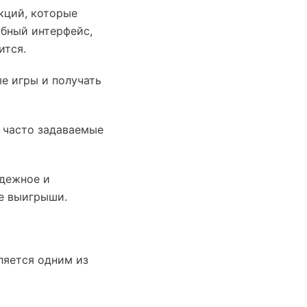
кций, которые
обный интерфейс,
ится.
е игры и получать
а часто задаваемые
адежное и
ые выигрыши.
ляется одним из