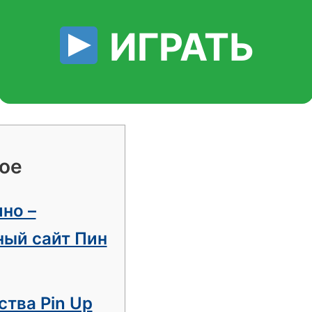
ИГРАТЬ
ое
ино –
ый сайт Пин
тва Pin Up