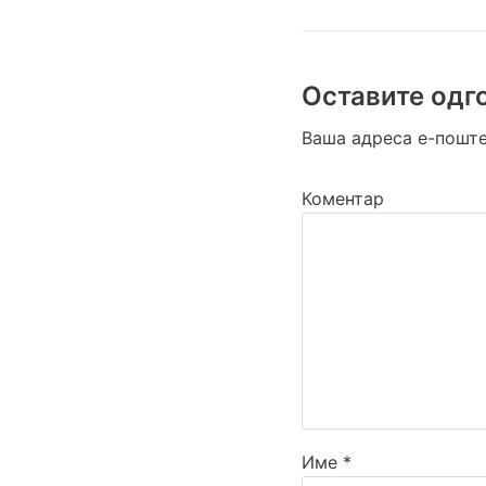
Оставите одг
Ваша адреса е-поште
Коментар
Име
*