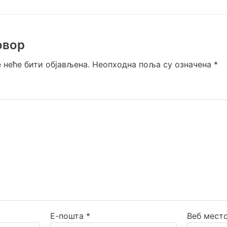
овор
 неће бити објављена.
Неопходна поља су означена
*
Е-пошта
*
Веб мест