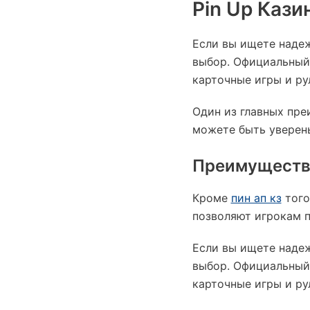
Pin Up Кази
Если вы ищете надеж
выбор. Официальный 
карточные игры и ру
Один из главных пре
можете быть уверены
Преимущества
Кроме
пин ап кз
того
позволяют игрокам п
Если вы ищете надеж
выбор. Официальный 
карточные игры и ру