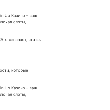
in Up Казино – ваш
ключая слоты,
Это означает, что вы
ости, которые
in Up Казино – ваш
ключая слоты,