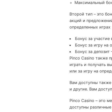
Максимальный бон
Второй тип – это бо
акций и предложений
определенных играх 
Бонус за участие 
Бонус за игру на 
Бонус за депозит 
Pinco Casino также 
играть и получать в
или за игру на опред
Вам доступны также р
и другие. Вам досту
Pinco Casino – это м
доступны различные 