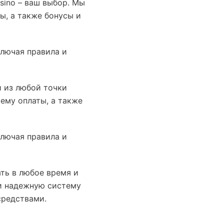
sino – ваш выбор. Мы
ы, а также бонусы и
ключая правила и
и из любой точки
ему оплаты, а также
ключая правила и
ать в любое время и
 и надежную систему
средствами.