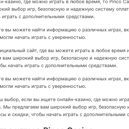
н-казино, где можно играть в любое время, то Pinco Ca
кий выбор игр, безопасную и надежную систему оплат
ь играть с дополнительными средствами.
те вы можете найти информацию о различных играх, в
 могли начать играть с уверенностью.
официальный сайт, где вы можете играть в любое время 
 вам широкий выбор игр, безопасную и надежную сист
обы начать играть с дополнительными средствами.
те вы можете найти информацию о различных играх, в
 могли начать играть с уверенностью.
аш выбор, если вы ищете онлайн-казино, где можно игр
. Мы предлагаем вам широкий выбор игр, безопасную
усы и скидки, чтобы начать играть с дополнительными 