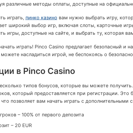
зуя различные методы оплаты, доступные на официальн
ать играть,
пинко казино
вам нужно выбрать игру, котор
гает широкий выбор игр, включая слоты, карточные игр
ь игры, доступные на сайте, и выбрать ту, которая ва
начать играть! Pinco Casino предлагает безопасный и 
 можете насладиться игрой, не беспокоясь о безопасно
ции в Pinco Casino
 несколько типов бонусов, которые вы можете получить.
оков, который предоставляется при регистрации. Это 
, что позволяет вам начать играть с дополнительными 
гроков – 100% от первого депозита
зит – 20 EUR