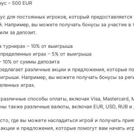
ус – 500 EUR
нус для постоянных игроков, который предоставляется
. Например, вы можете получать бонусы за участие в т
или за депозит.
в турнирах – 10% от выигрыша
определенных играх – 5% от выигрыша
– 10% от суммы депозита
предлагает различные акции и предложения, которые п
ыигрыши. Например, вы можете получать бонусы за рег
еленных играх.
азличные способы оплаты, включая Visa, Mastercard, Maes
пны также различные валюты, включая EUR, USD, RUB и 
есто, где вы можете насладиться игрой и получать при
акции и предложения, которые помогут вам начать игр