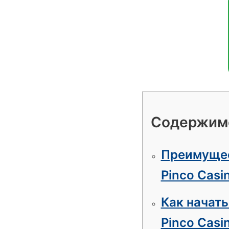
Содержим
Преимущес
Pinco Casi
Как начать
Pinco Casi