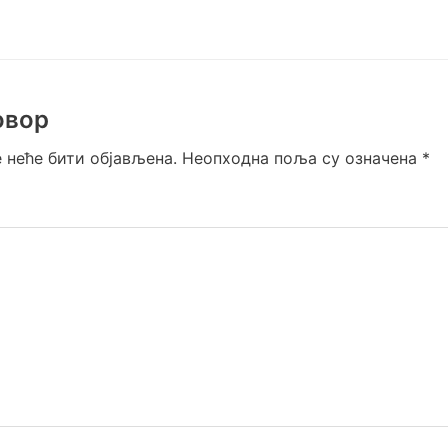
овор
 неће бити објављена.
Неопходна поља су означена
*