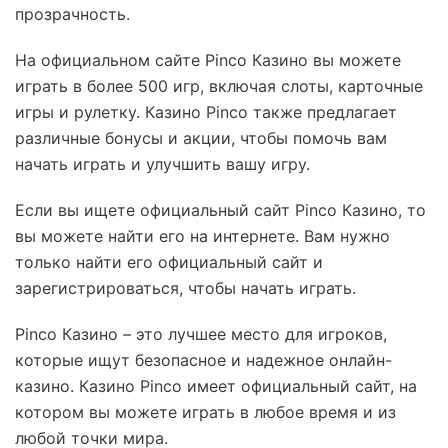
прозрачность.
На официальном сайте Pinco Казино вы можете
играть в более 500 игр, включая слоты, карточные
игры и рулетку. Казино Pinco также предлагает
различные бонусы и акции, чтобы помочь вам
начать играть и улучшить вашу игру.
Если вы ищете официальный сайт Pinco Казино, то
вы можете найти его на интернете. Вам нужно
только найти его официальный сайт и
зарегистрироваться, чтобы начать играть.
Pinco Казино – это лучшее место для игроков,
которые ищут безопасное и надежное онлайн-
казино. Казино Pinco имеет официальный сайт, на
котором вы можете играть в любое время и из
любой точки мира.