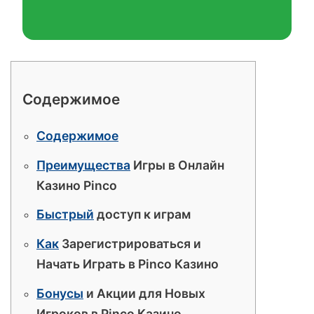
Veštačka trava
Prirodna trava za tenis
Naxos
Patmos
Содержимое
Top Clay i Top Sand
Содержимое
Преимущества
Игры в Онлайн
Казино Pinco
Быстрый
доступ к играм
Как
Зарегистрироваться и
Начать Играть в Pinco Казино
Бонусы
и Акции для Новых
Игроков в Pinco Казино