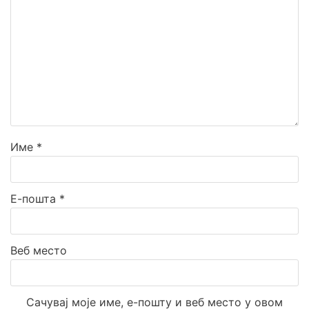
Име
*
Е-пошта
*
Веб место
Сачувај моје име, е-пошту и веб место у овом