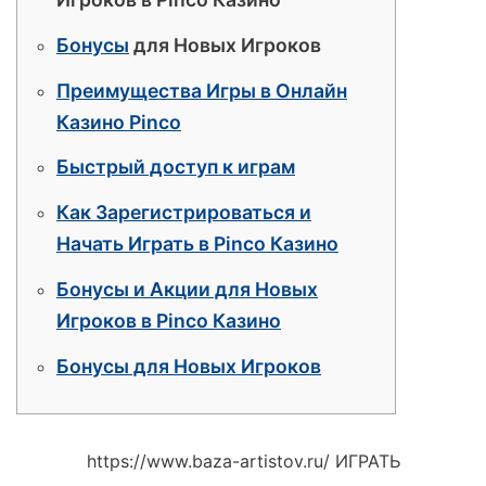
Бонусы
для Новых Игроков
Преимущества Игры в Онлайн
Казино Pinco
Быстрый доступ к играм
Как Зарегистрироваться и
Начать Играть в Pinco Казино
Бонусы и Акции для Новых
Игроков в Pinco Казино
Бонусы для Новых Игроков
https://www.baza-artistov.ru/ ИГРАТЬ