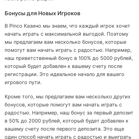
Бонусы для Новых Игроков
В Pinco Казино мы знаем, что каждый игрок хочет
начать играть с максимальной выгодой. Поэтому
мы предлагаем вам несколько бонусов, которые
помогут вам начать играть с радостью. Например,
наш приветственный бонус в 100% до 5000 рублей,
который будет добавлен к вашему счету после
регистрации. Это идеальное начало для вашего
игрового пути.
Кроме того, мы предлагаем вам несколько других
бонусов, которые помогут вам начать играть с
радостью. Например, наш бонус за первый депозит
в 50% до 2000 рублей, который будет добавлен к
вашему счету после первого депозита. Это еще
один способ начать играть с радостью и выиграть