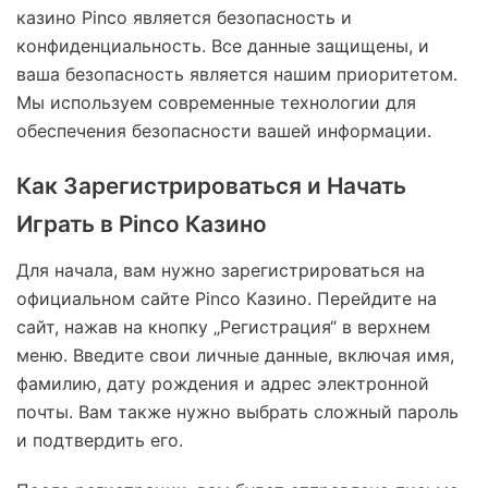
казино Pinco является безопасность и
конфиденциальность. Все данные защищены, и
ваша безопасность является нашим приоритетом.
Мы используем современные технологии для
обеспечения безопасности вашей информации.
Как Зарегистрироваться и Начать
Играть в Pinco Казино
Для начала, вам нужно зарегистрироваться на
официальном сайте Pinco Казино. Перейдите на
сайт, нажав на кнопку „Регистрация“ в верхнем
меню. Введите свои личные данные, включая имя,
фамилию, дату рождения и адрес электронной
почты. Вам также нужно выбрать сложный пароль
и подтвердить его.