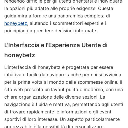
rendendo difficile per gli utenti orientarsi e individuare
le opzioni più adatte alle proprie esigenze. Questa
guida mira a fornire una panoramica completa di
honeybetz
, aiutando i scommettitori esperti e i
principianti a prendere decisioni informate.
L'Interfaccia e l'Esperienza Utente di
honeybetz
L'interfaccia di honeybetz è progettata per essere
intuitiva e facile da navigare, anche per chi si avvicina
per la prima volta al mondo delle scommesse online. Il
sito web presenta un layout pulito e moderno, con una
chiara organizzazione delle diverse sezioni. La
navigazione è fluida e reattiva, permettendo agli utenti
di trovare rapidamente le informazioni e gli eventi
sportivi di loro interesse. Un aspetto particolarmente
apprezzabile è la possibilità di personalizzare