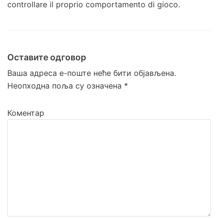
controllare il proprio comportamento di gioco.
Оставите одговор
Ваша адреса е-поште неће бити објављена.
Неопходна поља су означена
*
Коментар