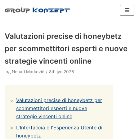
Скочи
на
садржај
Valutazioni precise di honeybetz
per scommettitori esperti e nuove
strategie vincenti online
SPORTSKI PODOVI
од
Plexipave
Nenad Marković
8th јул 2026
Veštačka trava
INDUSTRIJSKI PODOVI
Plexicushion Tournament
Epoksidni podovi
Boja terena
PADEL TERENI
Plexicushion Prestige
Poliuretanski podovi
Flexipadel
REPARACIJE
Valutazioni precise di honeybetz per
Plexicushion 2000
Dodatna oprema
BALON HALE
scommettitori esperti e nuove
strategie vincenti online
PU Sport Systems
Prenosivi teren
KONSALTING
L'Interfaccia e l'Esperienza Utente di
PVC Sport Systems
Konsalting
honeybetz