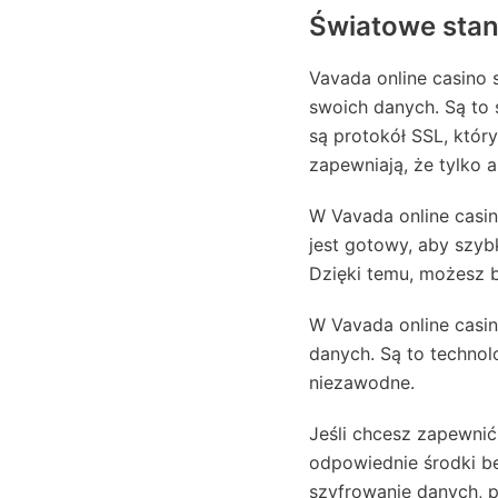
Światowe sta
Vavada online casino
swoich danych. Są to 
są protokół SSL, któr
zapewniają, że tylko
W Vavada online casin
jest gotowy, aby szy
Dzięki temu, możesz 
W Vavada online casi
danych. Są to technol
niezawodne.
Jeśli chcesz zapewni
odpowiednie środki be
szyfrowanie danych, p