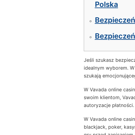
Polska
Bezpieczeń
Bezpiecze
Jeśli szukasz bezpiecz
idealnym wyborem. W P
szukają emocjonujące
W Vavada online casi
swoim klientom, Vava
autoryzacje płatności.
W Vavada online casin
blackjack, poker, kas
gry przed zapisaniem 