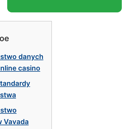
ое
ństwo danych
nline casino
tandardy
ństwa
ństwo
 w Vavada