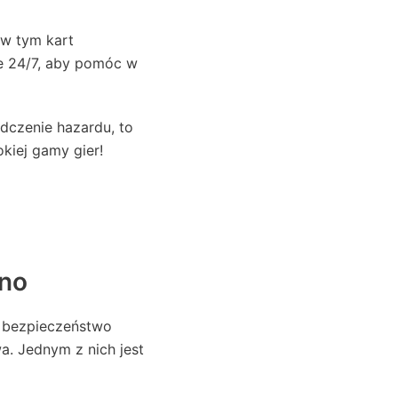
 w tym kart
e 24/7, aby pomóc w
adczenie hazardu, to
okiej gamy gier!
ino
ć bezpieczeństwo
. Jednym z nich jest