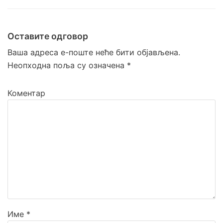
Veštačka trava
Prirodna trava za tenis
Оставите одговор
Naxos
Ваша адреса е-поште неће бити објављена.
Patmos
Неопходна поља су означена
*
Top Clay i Top Sand
Коментар
Име
*