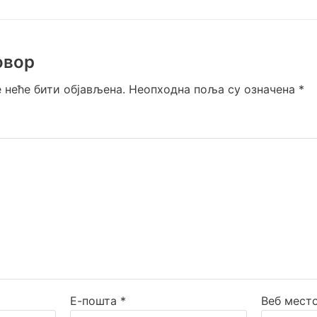
овор
 неће бити објављена.
Неопходна поља су означена
*
Е-пошта
*
Веб мест