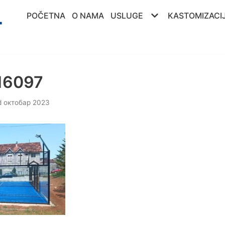
POČETNA
O NAMA
USLUGE
KASTOMIZACI
16097
d октобар 2023