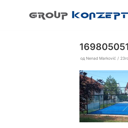
Скочи
на
садржај
16980505
од
Nenad Marković
23r