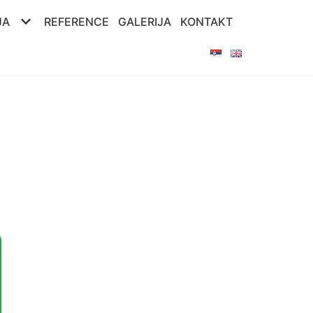
JA
REFERENCE
GALERIJA
KONTAKT
SPORTSKI PODOVI
Plexipave
Veštačka trava
INDUSTRIJSKI PODOVI
Plexicushion Tournament
Epoksidni podovi
Boja terena
PADEL TERENI
Plexicushion Prestige
Poliuretanski podovi
Flexipadel
REPARACIJE
Plexicushion 2000
Dodatna oprema
BALON HALE
PU Sport Systems
Prenosivi teren
KONSALTING