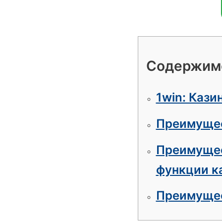
Содержим
1win: Кази
Преимущес
Преимущес
функции к
Преимущес