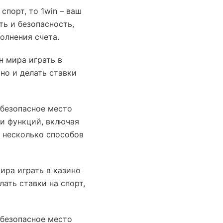
спорт, то 1win – ваш
ть и безопасность,
олнения счета.
н мира играть в
ино и делать ставки
 безопасное место
 и функций, включая
е несколько способов
ира играть в казино
лать ставки на спорт,
 безопасное место