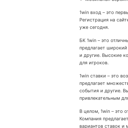
1win вход – это пер
Регистрация на сайт
уже сегодня.
БК 1win – это отлич
предлагает широкий 
и другие. Высокие к
для игроков.
1win ставки – это в
предлагает множеств
события и другие. В
привлекательным для
В целом, 1win – это 
Компания предлагае
вариантов ставок и 