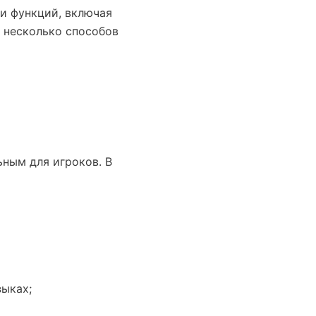
 и функций, включая
е несколько способов
ным для игроков. В
зыках;