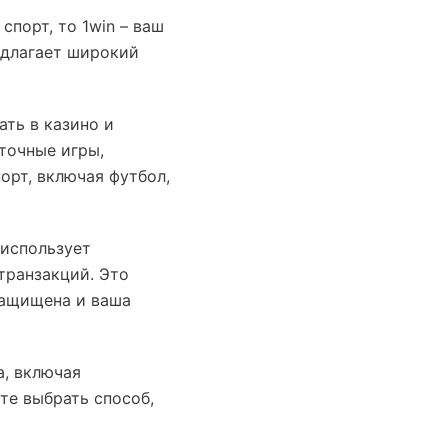
спорт, то 1win – ваш
едлагает широкий
ать в казино и
рточные игры,
порт, включая футбол,
 использует
транзакций. Это
защищена и ваша
а, включая
те выбрать способ,