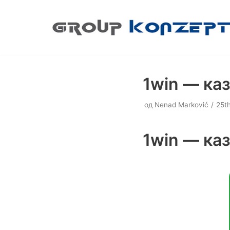
Скочи
на
садржај
1win — каз
од
Nenad Marković
25th
1win — каз