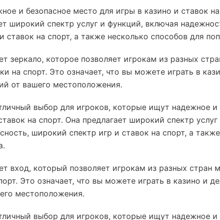
ое и безопасное место для игры в казино и ставок на 
ет широкий спектр услуг и функций, включая надежнос
и ставок на спорт, а также несколько способов для поп
ает зеркало, которое позволяет игрокам из разных стра
ки на спорт. Это означает, что вы можете играть в каз
щий от вашего местоположения.
 отличный выбор для игроков, которые ищут надежное и
 ставок на спорт. Она предлагает широкий спектр услуг
сность, широкий спектр игр и ставок на спорт, а такж
а.
ает вход, который позволяет игрокам из разных стран м
порт. Это означает, что вы можете играть в казино и де
шего местоположения.
 отличный выбор для игроков, которые ищут надежное и