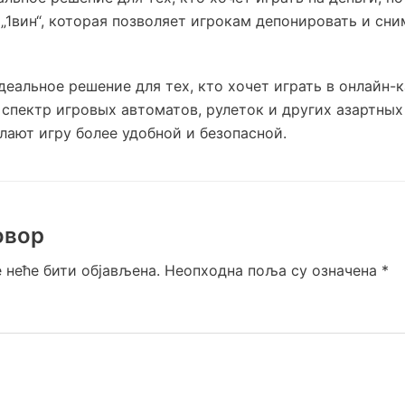
„1вин“, которая позволяет игрокам депонировать и сни
идеальное решение для тех, кто хочет играть в онлайн-
спектр игровых автоматов, рулеток и других азартных 
лают игру более удобной и безопасной.
овор
 неће бити објављена.
Неопходна поља су означена
*