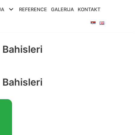
JA
REFERENCE
GALERIJA
KONTAKT
 Bahisleri
SPORTSKI PODOVI
 Bahisleri
Plexipave
Veštačka trava
INDUSTRIJSKI PODOVI
Plexicushion Tournament
Epoksidni podovi
Boja terena
PADEL TERENI
Plexicushion Prestige
Poliuretanski podovi
Flexipadel
REPARACIJE
Plexicushion 2000
Dodatna oprema
BALON HALE
PU Sport Systems
Prenosivi teren
KONSALTING