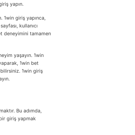
iriş yapın.
. 1win giriş yapınca,
sayfası, kullanıcı
 bet deneyimini tamamen
eneyim yaşayın. 1win
 yaparak, 1win bet
lirsiniz. 1win giriş
ayın.
amaktır. Bu adımda,
 bir giriş yapmak