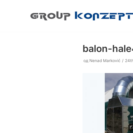
Скочи
на
садржај
balon-hale
од
Nenad Marković
24th