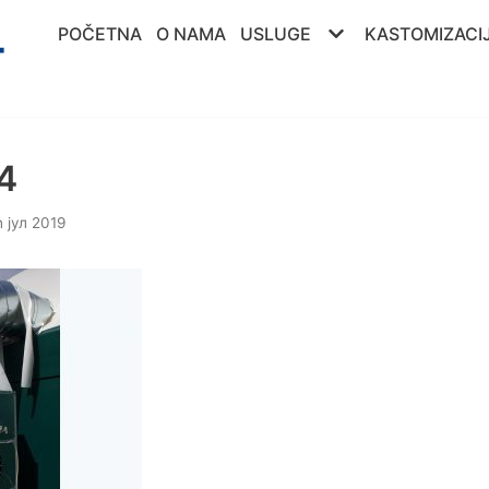
POČETNA
O NAMA
USLUGE
KASTOMIZACI
4
 јул 2019