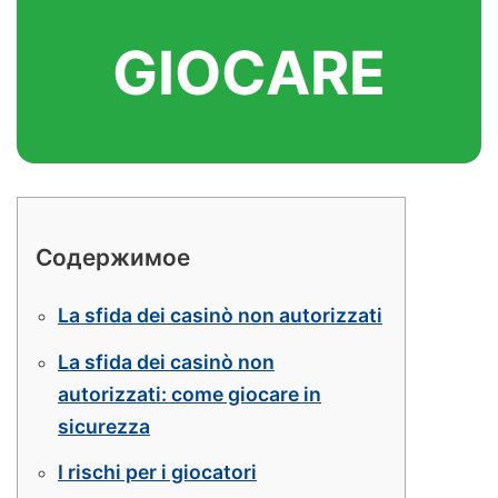
Veštačka trava
GIOCARE
Prirodna trava za tenis
Naxos
Patmos
Top Clay i Top Sand
Содержимое
La sfida dei casinò non autorizzati
La sfida dei casinò non
autorizzati: come giocare in
sicurezza
I rischi per i giocatori