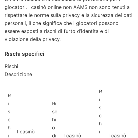
giocatori. I casinò online non AAMS non sono tenuti a
rispettare le norme sulla privacy e la sicurezza dei dati
personali, il che significa che i giocatori possono
essere esposti a rischi di furto d’identità e di
violazione della privacy.
Rischi specifici
Rischi
Descrizione
R
R
i
i
Ri
s
s
sc
c
c
hi
h
h
o
I casinò
i
i
di
I casinò
I casinò