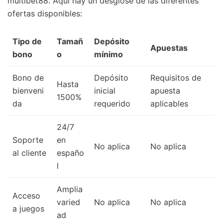
multibet88. Aquí hay un desglose de las diferentes
ofertas disponibles:
Tipo de
Tamañ
Depósito
Apuestas
bono
o
mínimo
Bono de
Depósito
Requisitos de
Hasta
bienveni
inicial
apuesta
1500%
da
requerido
aplicables
24/7
Soporte
en
No aplica
No aplica
al cliente
españo
l
Amplia
Acceso
varied
No aplica
No aplica
a juegos
ad