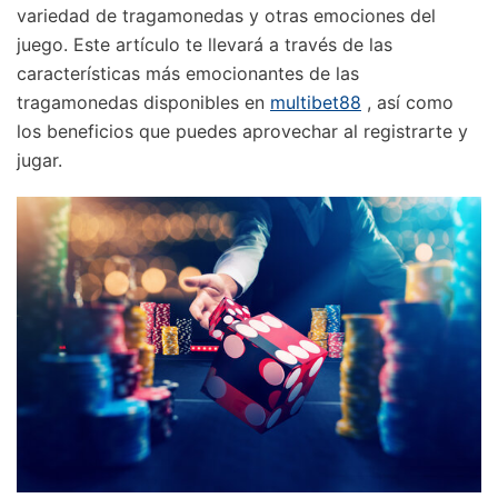
Veštačka trava
variedad de tragamonedas y otras emociones del
juego. Este artículo te llevará a través de las
Prirodna trava za tenis
características más emocionantes de las
Naxos
tragamonedas disponibles en
multibet88
, así como
los beneficios que puedes aprovechar al registrarte y
Patmos
jugar.
Top Clay i Top Sand