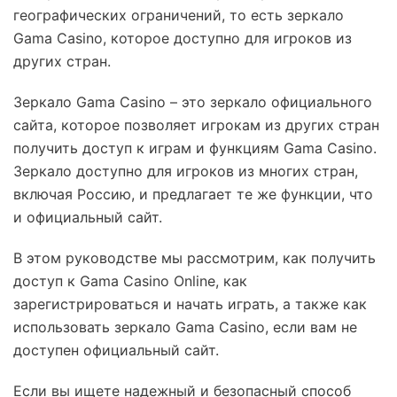
географических ограничений, то есть зеркало
Gama Casino, которое доступно для игроков из
других стран.
Зеркало Gama Casino – это зеркало официального
сайта, которое позволяет игрокам из других стран
получить доступ к играм и функциям Gama Casino.
Зеркало доступно для игроков из многих стран,
включая Россию, и предлагает те же функции, что
и официальный сайт.
В этом руководстве мы рассмотрим, как получить
доступ к Gama Casino Online, как
зарегистрироваться и начать играть, а также как
использовать зеркало Gama Casino, если вам не
доступен официальный сайт.
Если вы ищете надежный и безопасный способ