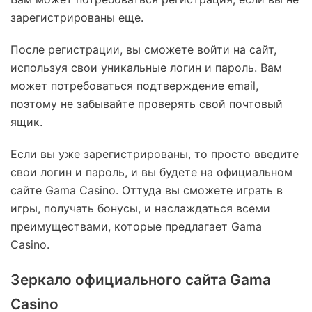
зарегистрированы еще.
После регистрации, вы сможете войти на сайт,
используя свои уникальные логин и пароль. Вам
может потребоваться подтверждение email,
поэтому не забывайте проверять свой почтовый
ящик.
Если вы уже зарегистрированы, то просто введите
свои логин и пароль, и вы будете на официальном
сайте Gama Casino. Оттуда вы сможете играть в
игры, получать бонусы, и наслаждаться всеми
преимуществами, которые предлагает Gama
Casino.
Зеркало официального сайта Gama
Casino