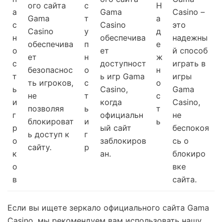
ого сайта
с
Н
а
Gama
Casino –
Gama
т
а
с
Casino
это
Casino
у
д
н
обеспечива
надежны
обеспечива
п
е
о
ет
й способ
ет
н
ж
с
доступност
играть в
безопаснос
о
н
т
ь игр Gama
игры
ть игроков,
с
о
ь
Casino,
Gama
не
т
с
и
когда
Casino,
позволяя
ь
т
г
официальн
не
блокироват
и
ь
р
ый сайт
беспокоя
ь доступ к
г
о
заблокиров
сь о
сайту.
р
к
ан.
блокиро
о
вке
в
сайта.
Если вы ищете зеркало официального сайта Gama
Casino, мы рекомендуем вам использовать нашу