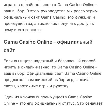
играть в онлайн-казино, то Gama Casino Online –
ваш выбор. В этом руководстве мы рассмотрим
официальный сайт Gama Casino, его функции и
преимущества, а также как получить доступ к
нему и его зеркало.
Gama Casino Online – официальный
сайт
Если вы ищете надежный и безопасный способ
играть в онлайн-казино, то Gama Casino Online –
ваш выбор. Официальный сайт Gama Casino Online
предлагает вам широкий выбор игр, включая
слоты, карточные игры и рулетку.
Один из ключевых преимуществ Gama Casino
Online – это его официальный статус. Это означает,