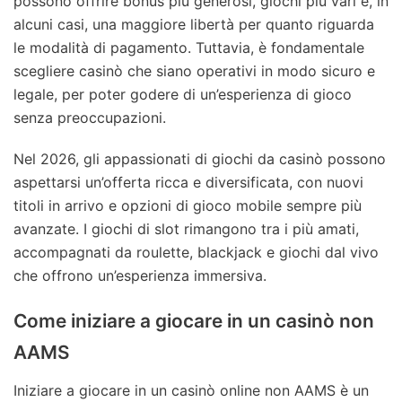
possono offrire bonus più generosi, giochi più vari e, in
alcuni casi, una maggiore libertà per quanto riguarda
le modalità di pagamento. Tuttavia, è fondamentale
scegliere casinò che siano operativi in modo sicuro e
legale, per poter godere di un’esperienza di gioco
senza preoccupazioni.
Nel 2026, gli appassionati di giochi da casinò possono
aspettarsi un’offerta ricca e diversificata, con nuovi
titoli in arrivo e opzioni di gioco mobile sempre più
avanzate. I giochi di slot rimangono tra i più amati,
accompagnati da roulette, blackjack e giochi dal vivo
che offrono un’esperienza immersiva.
Come iniziare a giocare in un casinò non
AAMS
Iniziare a giocare in un casinò online non AAMS è un