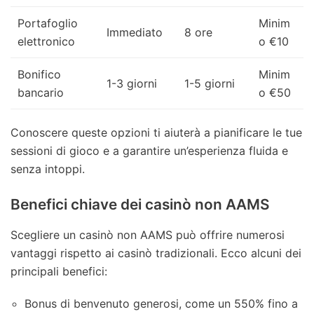
Portafoglio
Minim
Immediato
8 ore
elettronico
o €10
Bonifico
Minim
1-3 giorni
1-5 giorni
bancario
o €50
Conoscere queste opzioni ti aiuterà a pianificare le tue
sessioni di gioco e a garantire un’esperienza fluida e
senza intoppi.
Benefici chiave dei casinò non AAMS
Scegliere un casinò non AAMS può offrire numerosi
vantaggi rispetto ai casinò tradizionali. Ecco alcuni dei
principali benefici:
Bonus di benvenuto generosi, come un 550% fino a