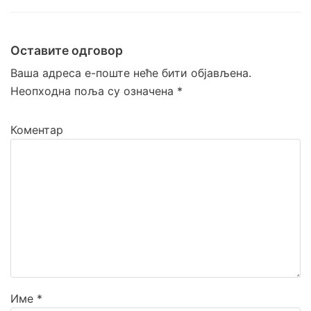
Veštačka trava
Prirodna trava za tenis
Оставите одговор
Naxos
Ваша адреса е-поште неће бити објављена.
Patmos
Неопходна поља су означена
*
Top Clay i Top Sand
Коментар
Име
*