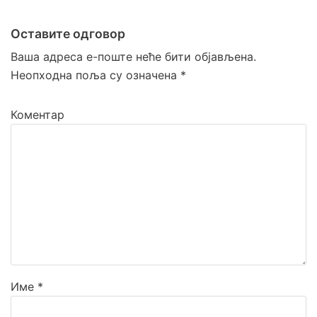
Veštačka trava
Prirodna trava za tenis
Оставите одговор
Ваша адреса е-поште неће бити објављена.
Naxos
Неопходна поља су означена
*
Patmos
Top Clay i Top Sand
Коментар
Име
*