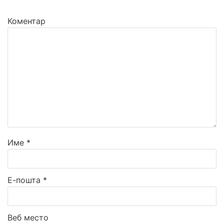
Коментар
Име
*
Е-пошта
*
Веб место