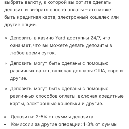
выбрать валюту, в которой вы хотите сделать
депозит, и выбрать способ оплаты – это может
быть кредитная карта, электронный кошелек или
другие опции.
Депозиты в казино Yard доступны 24/7, что
означает, что вы можете делать депозиты в
любое время суток.
Депозиты могут быть сделаны с помощью
различных валют, включая доллары США, евро и
другие.
Депозиты могут быть сделаны с помощью
различных способов оплаты, включая кредитные
карты, электронные кошельки и другие.
Депозиты: 2-5% от суммы депозита
Комиссии за другие операции: 1-3% от суммы