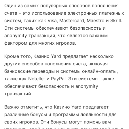
Один из самых популярных способов пополнения
счета – это использование электронных платежных
систем, таких как Visa, Mastercard, Maestro и Skrill.
Эти системы обеспечивают безопасность и
anonymity транзакций, что является важным
фактором для многих игроков.
Кроме того, Казино Yard предлагает несколько
других способов пополнения счета, включая
банковские переводы и системы онлайн-оплаты,
такие как Neteller и PayPal. Эти системы также
обеспечивают безопасность и anonymity
транзакций.
Важно отметить, что Казино Yard предлагает
различные бонусы и программы лояльности для
своих игроков. Эти бонусы могут помочь вам