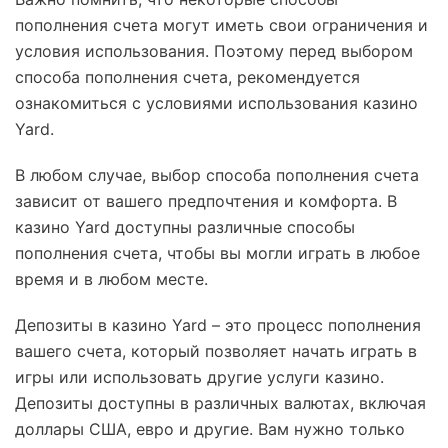
пополнения счета могут иметь свои ограничения и
условия использования. Поэтому перед выбором
способа пополнения счета, рекомендуется
ознакомиться с условиями использования казино
Yard.
В любом случае, выбор способа пополнения счета
зависит от вашего предпочтения и комфорта. В
казино Yard доступны различные способы
пополнения счета, чтобы вы могли играть в любое
время и в любом месте.
Депозиты в казино Yard – это процесс пополнения
вашего счета, который позволяет начать играть в
игры или использовать другие услуги казино.
Депозиты доступны в различных валютах, включая
доллары США, евро и другие. Вам нужно только