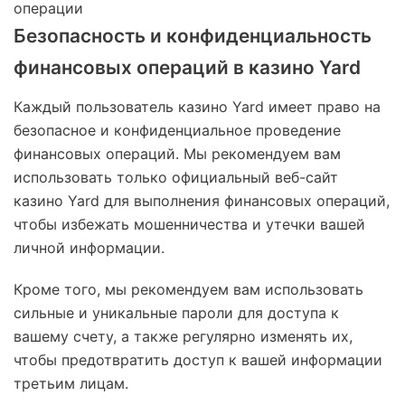
операции
Безопасность и конфиденциальность
финансовых операций в казино Yard
Каждый пользователь казино Yard имеет право на
безопасное и конфиденциальное проведение
финансовых операций. Мы рекомендуем вам
использовать только официальный веб-сайт
казино Yard для выполнения финансовых операций,
чтобы избежать мошенничества и утечки вашей
личной информации.
Кроме того, мы рекомендуем вам использовать
сильные и уникальные пароли для доступа к
вашему счету, а также регулярно изменять их,
чтобы предотвратить доступ к вашей информации
третьим лицам.