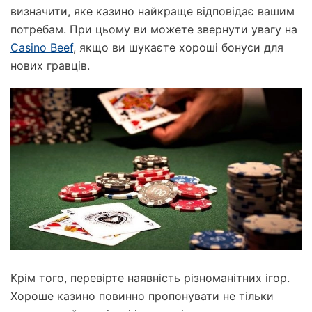
Veštačka trava
визначити, яке казино найкраще відповідає вашим
потребам. При цьому ви можете звернути увагу на
Prirodna trava za tenis
Casino Beef
, якщо ви шукаєте хороші бонуси для
Naxos
нових гравців.
Patmos
Top Clay i Top Sand
Крім того, перевірте наявність різноманітних ігор.
Хороше казино повинно пропонувати не тільки