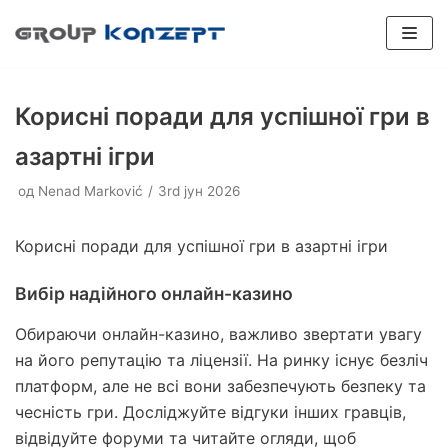
Скочи
на
садржај
Корисні поради для успішної гри в
азартні ігри
од
Nenad Marković
3rd јун 2026
SPORTSKI PODOVI
Plexipave
Veštačka trava
INDUSTRIJSKI PODOVI
Корисні поради для успішної гри в азартні ігри
Plexicushion Tournament
Epoksidni podovi
Boja terena
PADEL TERENI
Вибір надійного онлайн-казино
Plexicushion Prestige
Poliuretanski podovi
Flexipadel
REPARACIJE
Обираючи онлайн-казино, важливо звертати увагу
Plexicushion 2000
Dodatna oprema
BALON HALE
на його репутацію та ліцензії. На ринку існує безліч
PU Sport Systems
Prenosivi teren
KONSALTING
платформ, але не всі вони забезпечують безпеку та
чесність гри. Досліджуйте відгуки інших гравців,
PVC Sport Systems
Konsalting
відвідуйте форуми та читайте огляди, щоб