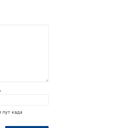
о
и пут када