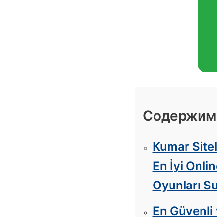
Содержим
Kumar Sitel
En İyi Onli
Oyunları Su
En Güvenli 