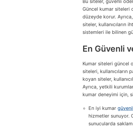
Bu siteler, güvenli ödem
Güncel kumar siteleri o
düzeyde korur. Ayrıca, k
siteler, kullanıcıların 
sistemleri ile bilinen gü
En Güvenli ve
Kumar siteleri güncel o
siteleri, kullanıcıların
koyan siteler, kullanıc
Ayrıca, yetkili kurumlar
kumar deneyimi için, si
En iyi kumar
güvenil
hizmetler sunuyor. Gü
sunucularda saklama 