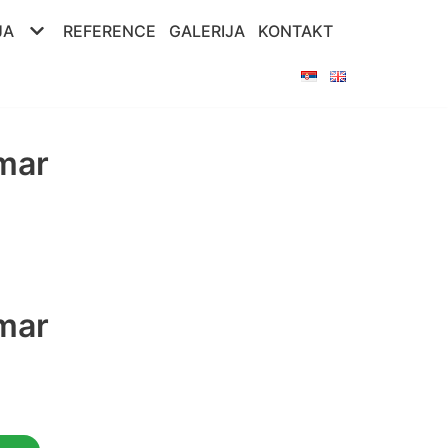
JA
REFERENCE
GALERIJA
KONTAKT
umar
SPORTSKI PODOVI
Plexipave
Veštačka trava
INDUSTRIJSKI PODOVI
Plexicushion Tournament
Epoksidni podovi
umar
Boja terena
PADEL TERENI
Plexicushion Prestige
Poliuretanski podovi
Flexipadel
REPARACIJE
Plexicushion 2000
Dodatna oprema
BALON HALE
PU Sport Systems
Prenosivi teren
KONSALTING