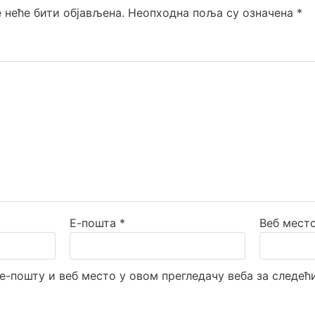
 неће бити објављена.
Неопходна поља су означена
*
Е-пошта
*
Веб мест
 е-пошту и веб место у овом прегледачу веба за следећ