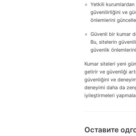
Yetkili kurumlardan g
güvenilirliğini ve gü
önlemlerini güncellem
Güvenli bir kumar de
Bu, sitelerin güvenil
güvenlik önlemlerini
Kumar siteleri yeni gün
getirir ve güvenliği art
güvenliğini ve deneyimi
deneyimi daha da zengin
iyileştirmeleri yapmala
Оставите одг