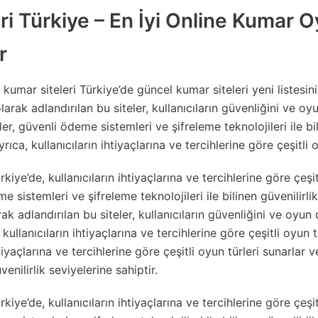
ri Türkiye – En İyi Online Kumar O
r
kumar siteleri Türkiye’de güncel kumar siteleri yeni listesini 
larak adlandırılan bu siteler, kullanıcıların güvenliğini ve o
er, güvenli ödeme sistemleri ve şifreleme teknolojileri ile bil
yrıca, kullanıcıların ihtiyaçlarına ve tercihlerine göre çeşitli 
rkiye’de, kullanıcıların ihtiyaçlarına ve tercihlerine göre çeşit
e sistemleri ve şifreleme teknolojileri ile bilinen güvenilirlik
rak adlandırılan bu siteler, kullanıcıların güvenliğini ve oyun
ullanıcıların ihtiyaçlarına ve tercihlerine göre çeşitli oyun t
ihtiyaçlarına ve tercihlerine göre çeşitli oyun türleri sunarla
venilirlik seviyelerine sahiptir.
rkiye’de, kullanıcıların ihtiyaçlarına ve tercihlerine göre çeşit