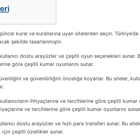
eri
güncel kural ve kurallarına uyan sitelerden seçin. Türkiye’de e
acak şekilde tasarlanmıştır.
ullanıcı dostu arayüzler ve çeşitli oyun seçenekleri sunar. Bu 
lerine göre çeşitli kumar oyunlarını sunar.
venliğini ve güvenilirliğini önceliğe koyarlar. Bu siteler, kulla
r.
kullanıcıların ihtiyaçlarına ve tercihlerine göre çeşitli kumar
ihtiyaçlarına ve tercihlerine göre çeşitli kumar oyunlarını sunar
ullanıcı dostu arayüzler ve hızlı para transferi sunar. Bu sitel
için çeşitli özellikler sunar.