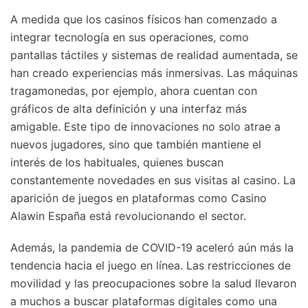
A medida que los casinos físicos han comenzado a
integrar tecnología en sus operaciones, como
pantallas táctiles y sistemas de realidad aumentada, se
han creado experiencias más inmersivas. Las máquinas
tragamonedas, por ejemplo, ahora cuentan con
gráficos de alta definición y una interfaz más
amigable. Este tipo de innovaciones no solo atrae a
nuevos jugadores, sino que también mantiene el
interés de los habituales, quienes buscan
constantemente novedades en sus visitas al casino. La
aparición de juegos en plataformas como Casino
Alawin España está revolucionando el sector.
Además, la pandemia de COVID-19 aceleró aún más la
tendencia hacia el juego en línea. Las restricciones de
movilidad y las preocupaciones sobre la salud llevaron
a muchos a buscar plataformas digitales como una