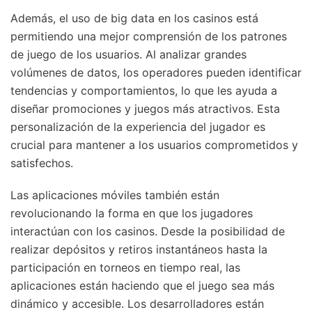
Además, el uso de big data en los casinos está
permitiendo una mejor comprensión de los patrones
de juego de los usuarios. Al analizar grandes
volúmenes de datos, los operadores pueden identificar
tendencias y comportamientos, lo que les ayuda a
diseñar promociones y juegos más atractivos. Esta
personalización de la experiencia del jugador es
crucial para mantener a los usuarios comprometidos y
satisfechos.
Las aplicaciones móviles también están
revolucionando la forma en que los jugadores
interactúan con los casinos. Desde la posibilidad de
realizar depósitos y retiros instantáneos hasta la
participación en torneos en tiempo real, las
aplicaciones están haciendo que el juego sea más
dinámico y accesible. Los desarrolladores están