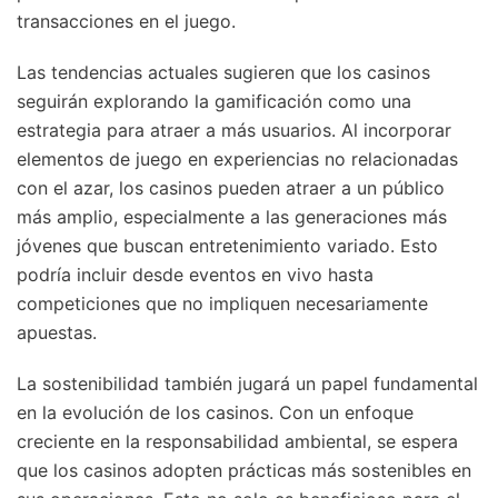
transacciones en el juego.
Las tendencias actuales sugieren que los casinos
seguirán explorando la gamificación como una
estrategia para atraer a más usuarios. Al incorporar
elementos de juego en experiencias no relacionadas
con el azar, los casinos pueden atraer a un público
más amplio, especialmente a las generaciones más
jóvenes que buscan entretenimiento variado. Esto
podría incluir desde eventos en vivo hasta
competiciones que no impliquen necesariamente
apuestas.
La sostenibilidad también jugará un papel fundamental
en la evolución de los casinos. Con un enfoque
creciente en la responsabilidad ambiental, se espera
que los casinos adopten prácticas más sostenibles en