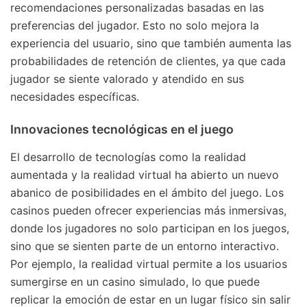
recomendaciones personalizadas basadas en las
preferencias del jugador. Esto no solo mejora la
experiencia del usuario, sino que también aumenta las
probabilidades de retención de clientes, ya que cada
jugador se siente valorado y atendido en sus
necesidades específicas.
Innovaciones tecnológicas en el juego
El desarrollo de tecnologías como la realidad
aumentada y la realidad virtual ha abierto un nuevo
abanico de posibilidades en el ámbito del juego. Los
casinos pueden ofrecer experiencias más inmersivas,
donde los jugadores no solo participan en los juegos,
sino que se sienten parte de un entorno interactivo.
Por ejemplo, la realidad virtual permite a los usuarios
sumergirse en un casino simulado, lo que puede
replicar la emoción de estar en un lugar físico sin salir