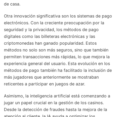
de casa.
Otra innovación significativa son los sistemas de pago
electrónicos. Con la creciente preocupación por la
seguridad y la privacidad, los métodos de pago
digitales como las billeteras electrónicas y las
criptomonedas han ganado popularidad. Estos
métodos no solo son más seguros, sino que también
permiten transacciones más rápidas, lo que mejora la
experiencia general del usuario. Esta evolución en los
métodos de pago también ha facilitado la inclusión de
más jugadores que anteriormente se mostraban
reticentes a participar en juegos de azar.
Asimismo, la inteligencia artificial está comenzando a
jugar un papel crucial en la gestión de los casinos.
Desde la detección de fraudes hasta la mejora de la
atención al cliente, la IA ayuda a optimizar los