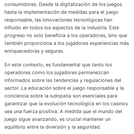
consumidores. Desde la digitalización de los juegos
hasta la implementación de medidas para el juego
responsable, las innovaciones tecnológicas han
influido en todos los aspectos de la industria. Este
progreso no solo beneficia a los operadores, sino que
también proporciona a los jugadores experiencias más
enriquecedoras y seguras.
En este contexto, es fundamental que tanto los
operadores como los jugadores permanezcan
informados sobre las tendencias y regulaciones del
sector. La educación sobre el juego responsable y la
conciencia sobre la ludopatía son esenciales para
garantizar que la evolución tecnológica en los casinos
sea una fuerza positiva. A medida que el mundo del
juego sigue avanzando, es crucial mantener un
equilibrio entre la diversión y la seguridad.