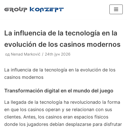
Скочи
на
садржај
La influencia de la tecnología en la
evolución de los casinos modernos
од
Nenad Marković
24th јун 2026
SPORTSKI PODOVI
Plexipave
Veštačka trava
INDUSTRIJSKI PODOVI
La influencia de la tecnología en la evolución de los
Plexicushion Tournament
Epoksidni podovi
casinos modernos
Boja terena
PADEL TERENI
Plexicushion Prestige
Poliuretanski podovi
Flexipadel
REPARACIJE
Transformación digital en el mundo del juego
Plexicushion 2000
Dodatna oprema
BALON HALE
La llegada de la tecnología ha revolucionado la forma
PU Sport Systems
Prenosivi teren
KONSALTING
en que los casinos operan y se relacionan con sus
clientes. Antes, los casinos eran espacios físicos
PVC Sport Systems
Konsalting
donde los jugadores debían desplazarse para disfrutar