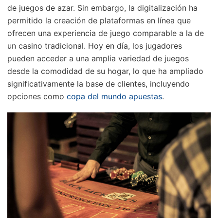
Veštačka trava
de juegos de azar. Sin embargo, la digitalización ha
permitido la creación de plataformas en línea que
Prirodna trava za tenis
ofrecen una experiencia de juego comparable a la de
Naxos
un casino tradicional. Hoy en día, los jugadores
Patmos
pueden acceder a una amplia variedad de juegos
desde la comodidad de su hogar, lo que ha ampliado
Top Clay i Top Sand
significativamente la base de clientes, incluyendo
opciones como
copa del mundo apuestas
.