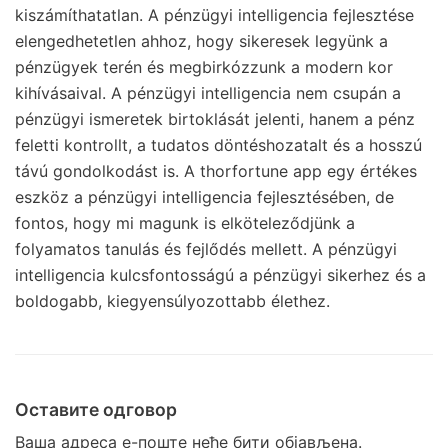
kiszámíthatatlan. A pénzügyi intelligencia fejlesztése
elengedhetetlen ahhoz, hogy sikeresek legyünk a
pénzügyek terén és megbirkózzunk a modern kor
kihívásaival. A pénzügyi intelligencia nem csupán a
pénzügyi ismeretek birtoklását jelenti, hanem a pénz
feletti kontrollt, a tudatos döntéshozatalt és a hosszú
távú gondolkodást is. A thorfortune app egy értékes
eszköz a pénzügyi intelligencia fejlesztésében, de
fontos, hogy mi magunk is elköteleződjünk a
folyamatos tanulás és fejlődés mellett. A pénzügyi
intelligencia kulcsfontosságú a pénzügyi sikerhez és a
boldogabb, kiegyensúlyozottabb élethez.
Оставите одговор
Ваша адреса е-поште неће бити објављена.