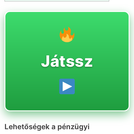
Játssz
Lehetőségek a pénzügyi