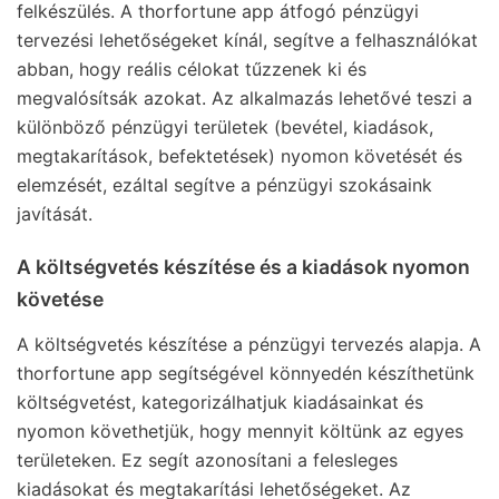
felkészülés. A thorfortune app átfogó pénzügyi
tervezési lehetőségeket kínál, segítve a felhasználókat
abban, hogy reális célokat tűzzenek ki és
megvalósítsák azokat. Az alkalmazás lehetővé teszi a
különböző pénzügyi területek (bevétel, kiadások,
megtakarítások, befektetések) nyomon követését és
elemzését, ezáltal segítve a pénzügyi szokásaink
javítását.
A költségvetés készítése és a kiadások nyomon
követése
A költségvetés készítése a pénzügyi tervezés alapja. A
thorfortune app segítségével könnyedén készíthetünk
költségvetést, kategorizálhatjuk kiadásainkat és
nyomon követhetjük, hogy mennyit költünk az egyes
területeken. Ez segít azonosítani a felesleges
kiadásokat és megtakarítási lehetőségeket. Az