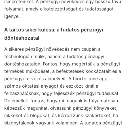
ismereteinket. A pénzügyi növekedés egy hosszú távú
folyamat, amely elkötelezettséget és tudatosságot
igényel.
A tartós siker kulcsa: a tudatos pénzügyi
döntéshozatal
A sikeres pénzügyi növekedés nem csupán a
technológián múlik, hanem a tudatos pénzügyi
döntéshozatalon. Fontos, hogy megértsük a pénzügyi
termékek működését, a befektetések kockázatait és a
pénzügyi tervezés alapelveit. A thorfortune app
számos oktatási anyagot és eszközt kínál a
felhasználóknak, hogy fejlesszék pénzügyi tudásukat.
De emellett fontos, hogy mi magunk is folyamatosan
képezzük magunkat, olvassunk pénzügyi könyveket,
cikkeket és blogokat, és kérdezzünk szakértőket, ha
bizonytalanok vagyunk valamiben. A tudatos pénzügyi