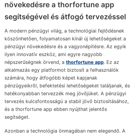
növekedésre a thorfortune app
segítségével és átfogó tervezéssel
A modern pénzügyi világ, a technológiai fejlődésnek
köszönhetően, folyamatosan kínál új lehetőségeket a
pénzügyi növekedésre és a vagyonépítésre. Az egyik
ilyen innovatív eszköz, ami egyre nagyobb
népszerűségnek örvend, a
thorfortune app
. Ez az
alkalmazás egy platformot biztosít a felhasználók
számára, hogy átfogóbb képet kapjanak
pénzügyeikről, befektetési lehetőségeket találjanak, és
hatékonyabban tervezzék meg jövőjüket. A pénzügyi
tervezés kulcsfontosságú a stabil jövő biztosításához,
és a thorfortune app ebben nyújthat jelentős
segítséget.
Azonban a technológia önmagában nem elegendő. A