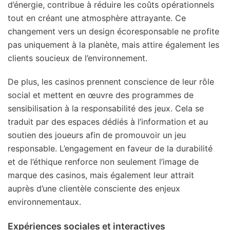
d’énergie, contribue à réduire les coûts opérationnels
tout en créant une atmosphère attrayante. Ce
changement vers un design écoresponsable ne profite
pas uniquement à la planète, mais attire également les
clients soucieux de l’environnement.
De plus, les casinos prennent conscience de leur rôle
social et mettent en œuvre des programmes de
sensibilisation à la responsabilité des jeux. Cela se
traduit par des espaces dédiés à l’information et au
soutien des joueurs afin de promouvoir un jeu
responsable. L’engagement en faveur de la durabilité
et de l’éthique renforce non seulement l’image de
marque des casinos, mais également leur attrait
auprès d’une clientèle consciente des enjeux
environnementaux.
Expériences sociales et interactives