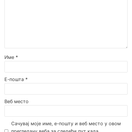
Име
*
Е-пошта
*
Веб место
Сачувај моје име, е-пошту и веб место у овом
прегледачу веба за следећи пут када