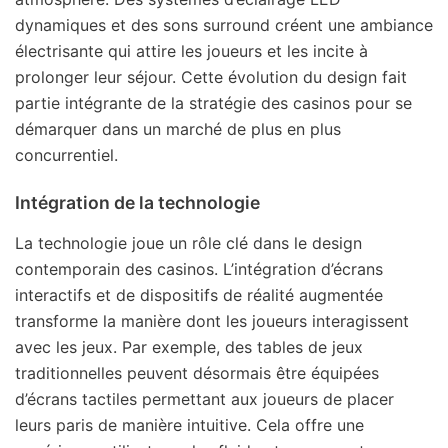
dynamiques et des sons surround créent une ambiance
électrisante qui attire les joueurs et les incite à
prolonger leur séjour. Cette évolution du design fait
partie intégrante de la stratégie des casinos pour se
démarquer dans un marché de plus en plus
concurrentiel.
Intégration de la technologie
La technologie joue un rôle clé dans le design
contemporain des casinos. L’intégration d’écrans
interactifs et de dispositifs de réalité augmentée
transforme la manière dont les joueurs interagissent
avec les jeux. Par exemple, des tables de jeux
traditionnelles peuvent désormais être équipées
d’écrans tactiles permettant aux joueurs de placer
leurs paris de manière intuitive. Cela offre une