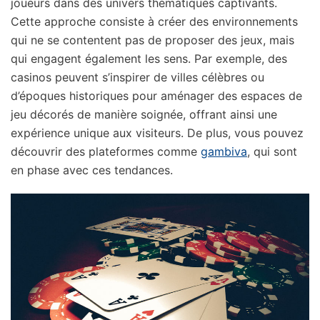
joueurs dans des univers thématiques captivants.
Veštačka trava
Cette approche consiste à créer des environnements
Prirodna trava za tenis
qui ne se contentent pas de proposer des jeux, mais
Naxos
qui engagent également les sens. Par exemple, des
casinos peuvent s’inspirer de villes célèbres ou
Patmos
d’époques historiques pour aménager des espaces de
Top Clay i Top Sand
jeu décorés de manière soignée, offrant ainsi une
expérience unique aux visiteurs. De plus, vous pouvez
découvrir des plateformes comme
gambiva
, qui sont
en phase avec ces tendances.