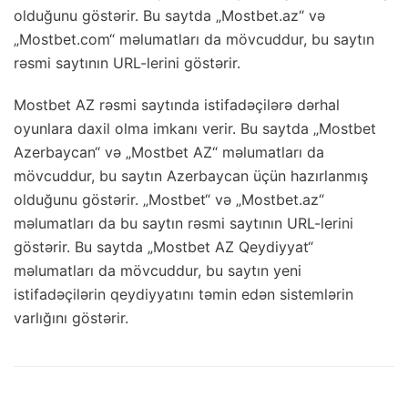
olduğunu göstərir. Bu saytda „Mostbet.az“ və
„Mostbet.com“ məlumatları da mövcuddur, bu saytın
rəsmi saytının URL-lerini göstərir.
Mostbet AZ rəsmi saytında istifadəçilərə dərhal
oyunlara daxil olma imkanı verir. Bu saytda „Mostbet
Azerbaycan“ və „Mostbet AZ“ məlumatları da
mövcuddur, bu saytın Azerbaycan üçün hazırlanmış
olduğunu göstərir. „Mostbet“ və „Mostbet.az“
məlumatları da bu saytın rəsmi saytının URL-lerini
göstərir. Bu saytda „Mostbet AZ Qeydiyyat“
məlumatları da mövcuddur, bu saytın yeni
istifadəçilərin qeydiyyatını təmin edən sistemlərin
varlığını göstərir.