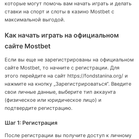
которые могут помочь вам начать играть и делать
ставки на спорт и слоты в казино Mostbet с
максимальной выгодой.
Как начать играть на официальном
сайте Mostbet
Если вы еще не зарегистрированы на официальном
сайте Mostbet, то начните с регистрации. Для
этого перейдите на сайт https://fondstanina.org/ и
нажмите на кнопку „Зарегистрироваться“. Введите
свои личные данные, выберите тип аккаунта
(физическое или юридическое лицо) и
подтвердите регистрацию.
Шаг 1: Регистрация
После регистрации вы получите доступ к личному