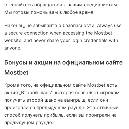
стесняйтесь обращаться к нашим специалистам.
Мы готовы помочь вам в любое время.
Наконец, не забывайте о безопасности. Always use
a secure connection when accessing the Mostbet
website, and never share your login credentials with
anyone.
Бонусы и акции на официальном сайте
Mostbet
Кроме того, на официальном сайте Mostbet есть
акция „Второй шанс“, которая позволяет игрокам
получать второй шанс на выигрыш, если они
проиграли на предыдущем раунде. Это отличный
способ получать прибыль, если вы проиграли на
предыдущем раунде.