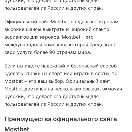
русский, что делает его доступным для
пользователей из России и других стран.
Официальный сайт Mostbet предлагает игрокам
высокие шансы выиграть и широкий спектр
вариантов для игроков. Mostbet – это
международная компания, которая предлагает
свои услуги более 90 странам мира.
Если вы ищете надежный и безопасный способ
сделать ставки на спорт или играть в слоты, то
Mostbet – это ваш выбор. Официальный сайт
Mostbet доступен на нескольких языках, включая
русский, что делает его доступным для
пользователей из России и других стран.
Преимущества официального сайта
Mostbet