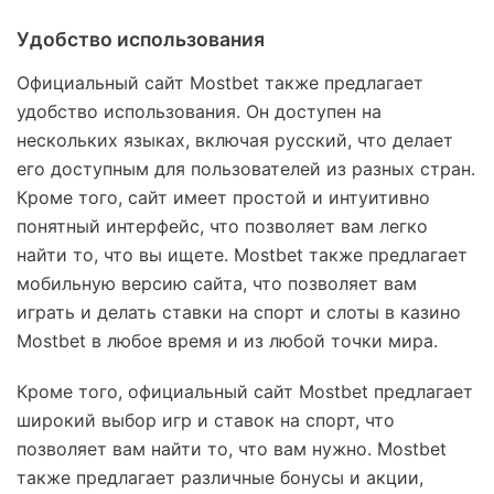
Удобство использования
Официальный сайт Mostbet также предлагает
удобство использования. Он доступен на
нескольких языках, включая русский, что делает
его доступным для пользователей из разных стран.
Кроме того, сайт имеет простой и интуитивно
понятный интерфейс, что позволяет вам легко
найти то, что вы ищете. Mostbet также предлагает
мобильную версию сайта, что позволяет вам
играть и делать ставки на спорт и слоты в казино
Mostbet в любое время и из любой точки мира.
Кроме того, официальный сайт Mostbet предлагает
широкий выбор игр и ставок на спорт, что
позволяет вам найти то, что вам нужно. Mostbet
также предлагает различные бонусы и акции,