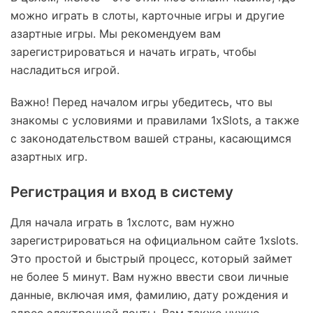
можно играть в слоты, карточные игры и другие
азартные игры. Мы рекомендуем вам
зарегистрироваться и начать играть, чтобы
насладиться игрой.
Важно! Перед началом игры убедитесь, что вы
знакомы с условиями и правилами 1xSlots, а также
с законодательством вашей страны, касающимся
азартных игр.
Регистрация и вход в систему
Для начала играть в 1хслотс, вам нужно
зарегистрироваться на официальном сайте 1xslots.
Это простой и быстрый процесс, который займет
не более 5 минут. Вам нужно ввести свои личные
данные, включая имя, фамилию, дату рождения и
адрес электронной почты. Вам также нужно