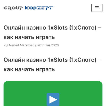
Скочи
на
садржај
Онлайн казино 1xSlots (1хСлотс) –
как начать играть
од
Nenad Marković
20th јун 2026
SPORTSKI PODOVI
Plexipave
Veštačka trava
INDUSTRIJSKI PODOVI
Онлайн казино 1xSlots (1хСлотс) –
Plexicushion Tournament
Epoksidni podovi
Boja terena
PADEL TERENI
как начать играть
Plexicushion Prestige
Poliuretanski podovi
Flexipadel
REPARACIJE
Plexicushion 2000
Dodatna oprema
BALON HALE
PU Sport Systems
Prenosivi teren
KONSALTING
PVC Sport Systems
Konsalting