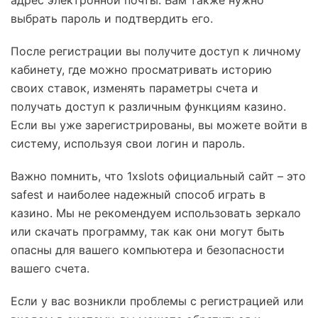
выбрать пароль и подтвердить его.
После регистрации вы получите доступ к личному
кабинету, где можно просматривать историю
своих ставок, изменять параметры счета и
получать доступ к различным функциям казино.
Если вы уже зарегистрированы, вы можете войти в
систему, используя свои логин и пароль.
Важно помнить, что 1xslots официальный сайт – это
safest и наиболее надежный способ играть в
казино. Мы не рекомендуем использовать зеркало
или скачать программу, так как они могут быть
опасны для вашего компьютера и безопасности
вашего счета.
Если у вас возникли проблемы с регистрацией или