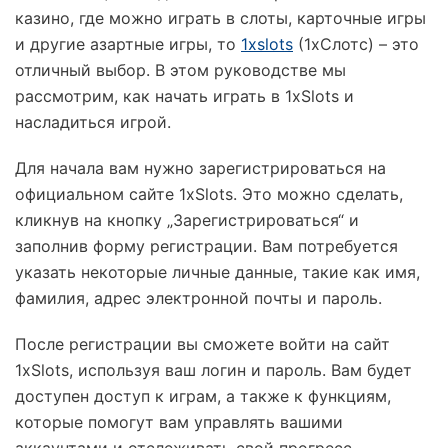
казино, где можно играть в слоты, карточные игры
и другие азартные игры, то
1xslots
(1хСлотс) – это
отличный выбор. В этом руководстве мы
рассмотрим, как начать играть в 1xSlots и
насладиться игрой.
Для начала вам нужно зарегистрироваться на
официальном сайте 1xSlots. Это можно сделать,
кликнув на кнопку „Зарегистрироваться“ и
заполнив форму регистрации. Вам потребуется
указать некоторые личные данные, такие как имя,
фамилия, адрес электронной почты и пароль.
После регистрации вы сможете войти на сайт
1xSlots, используя ваш логин и пароль. Вам будет
доступен доступ к играм, а также к функциям,
которые помогут вам управлять вашими
аккаунтами и отслеживать свой прогресс.