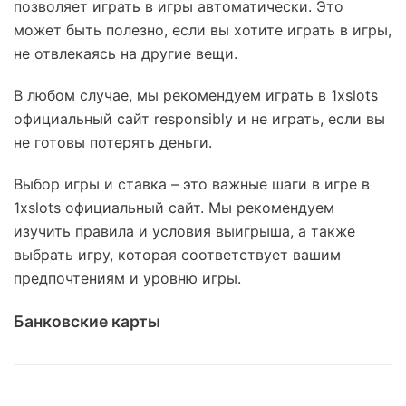
позволяет играть в игры автоматически. Это
может быть полезно, если вы хотите играть в игры,
не отвлекаясь на другие вещи.
В любом случае, мы рекомендуем играть в 1xslots
официальный сайт responsibly и не играть, если вы
не готовы потерять деньги.
Выбор игры и ставка – это важные шаги в игре в
1xslots официальный сайт. Мы рекомендуем
изучить правила и условия выигрыша, а также
выбрать игру, которая соответствует вашим
предпочтениям и уровню игры.
Банковские карты