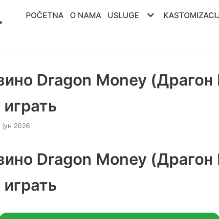
POČETNA
O NAMA
USLUGE
KASTOMIZACI
зино Dragon Money (Драгон 
 играть
 јун 2026
зино Dragon Money (Драгон 
 играть