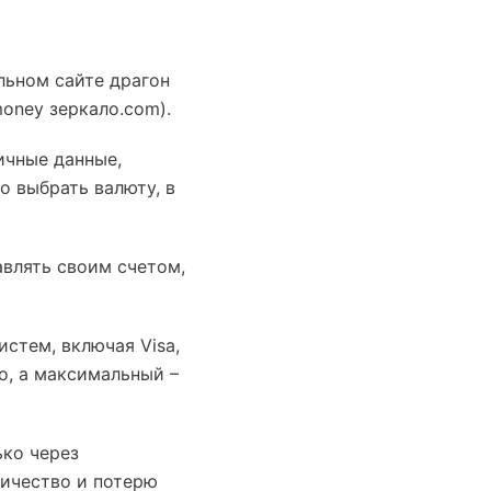
льном сайте драгон
oney зеркало.com).
ичные данные,
о выбрать валюту, в
авлять своим счетом,
стем, включая Visa,
ро, а максимальный –
ько через
ничество и потерю