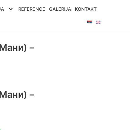
JA
REFERENCE
GALERIJA
KONTAKT
Мани) –
SPORTSKI PODOVI
Plexipave
Veštačka trava
INDUSTRIJSKI PODOVI
Plexicushion Tournament
Epoksidni podovi
Мани) –
Boja terena
PADEL TERENI
Plexicushion Prestige
Poliuretanski podovi
Flexipadel
REPARACIJE
Plexicushion 2000
Dodatna oprema
BALON HALE
PU Sport Systems
Prenosivi teren
KONSALTING