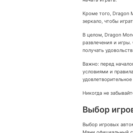
Кроме того, Dragon 
зеркало, чтобы играт
В целом, Dragon Mon
развлечения и игры.
получать удовольств
Важно: перед начало
условиями и правила
удовлетворительное 
Никогда не забывайт
Выбор игров
Выбор игровых автом
Мани официальный с