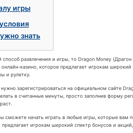
алу игры
 условия
нужно знать
 способ развлечения и игры, то Dragon Money (Драгон 
 онлайн-казино, которое предлагает игрокам широкий 
ы и рулетку.
 нужно зарегистрироваться на официальном сайте Dra
елать в считанные минуты, просто заполнив форму ре
раст.
ы сможете начать играть в любые игры, которые вам п
 предлагает игрокам широкий спектр бонусов и акций