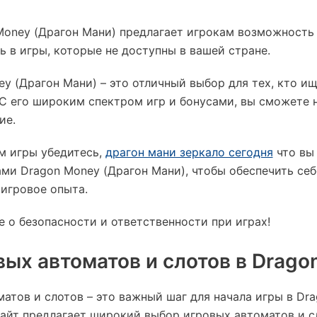
Money (Драгон Мани) предлагает игрокам возможность
ь в игры, которые не доступны в вашей стране.
ey (Драгон Мани) – это отличный выбор для тех, кто и
 С его широким спектром игр и бонусами, вы сможете н
ие.
м игры убедитесь,
драгон мани зеркало сегодня
что вы
ми Dragon Money (Драгон Мани), чтобы обеспечить себ
игровое опыта.
е о безопасности и ответственности при играх!
ых автоматов и слотов в Drago
атов и слотов – это важный шаг для начала игры в Dra
айт предлагает широкий выбор игровых автоматов и с