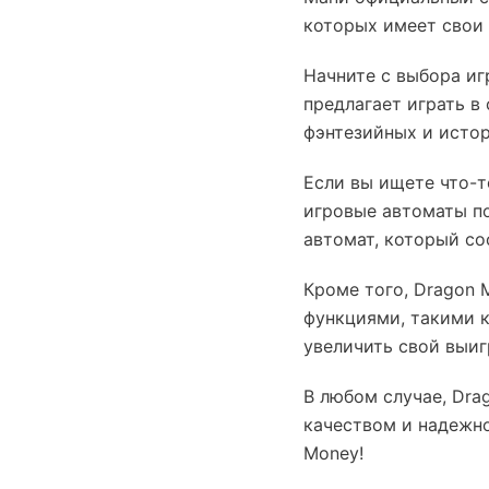
которых имеет свои 
Начните с выбора иг
предлагает играть в
фэнтезийных и истор
Если вы ищете что-т
игровые автоматы по
автомат, который со
Кроме того, Dragon 
функциями, такими к
увеличить свой выиг
В любом случае, Dra
качеством и надежно
Money!