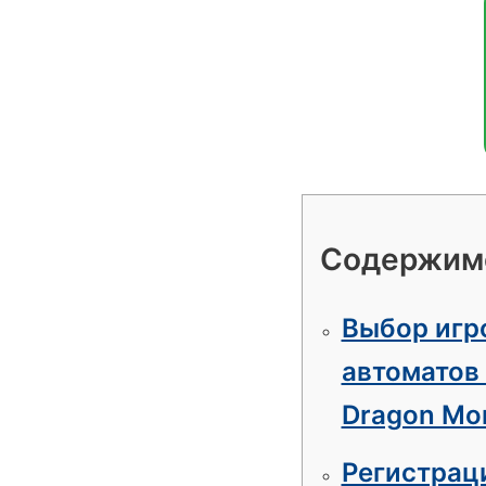
Содержим
Выбор игр
автоматов 
Dragon Mo
Регистраци