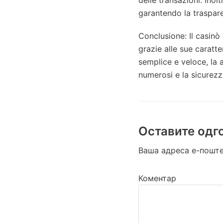
delle transazioni. Inol
garantendo la traspare
Conclusione: Il casinò
grazie alle sue caratt
semplice e veloce, la 
numerosi e la sicurezz
Оставите одг
Ваша адреса е-поште
Коментар