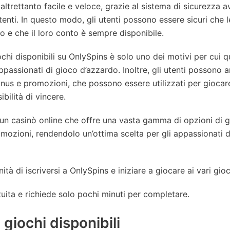
è altrettanto facile e veloce, grazie al sistema di sicurezza
tenti. In questo modo, gli utenti possono essere sicuri che l
o e che il loro conto è sempre disponibile.
hi disponibili su OnlySpins è solo uno dei motivi per cui q
ppassionati di gioco d’azzardo. Inoltre, gli utenti possono 
s e promozioni, che possono essere utilizzati per giocare 
bilità di vincere.
è un casinò online che offre una vasta gamma di opzioni di 
ozioni, rendendolo un’ottima scelta per gli appassionati d
tà di iscriversi a OnlySpins e iniziare a giocare ai vari gioch
tuita e richiede solo pochi minuti per completare.
giochi disponibili