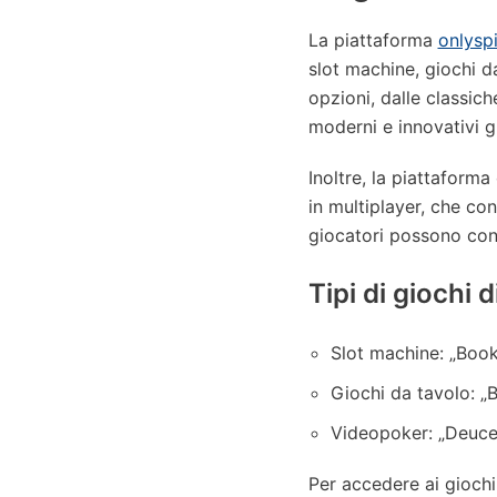
La piattaforma
onlyspi
slot machine, giochi d
opzioni, dalle classic
moderni e innovativi g
Inoltre, la piattaforma
in multiplayer, che co
giocatori possono cond
Tipi di giochi d
Slot machine: „Book 
Giochi da tavolo: „B
Videopoker: „Deuces
Per accedere ai giochi