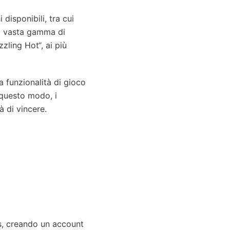
isponibili, tra cui
na vasta gamma di
zling Hot“, ai più
la funzionalità di gioco
 questo modo, i
à di vincere.
ns, creando un account