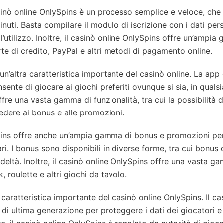
sinò online OnlySpins è un processo semplice e veloce, che
uti. Basta compilare il modulo di iscrizione con i dati perso
’utilizzo. Inoltre, il casinò online OnlySpins offre un’ampia
te di credito, PayPal e altri metodi di pagamento online.
un’altra caratteristica importante del casinò online. La app 
nsente di giocare ai giochi preferiti ovunque si sia, in qua
offre una vasta gamma di funzionalità, tra cui la possibilità d
edere ai bonus e alle promozioni.
pins offre anche un’ampia gamma di bonus e promozioni per 
ari. I bonus sono disponibili in diverse forme, tra cui bonus
eltà. Inoltre, il casinò online OnlySpins offre una vasta ga
, roulette e altri giochi da tavolo.
 caratteristica importante del casinò online OnlySpins. Il cas
 di ultima generazione per proteggere i dati dei giocatori e