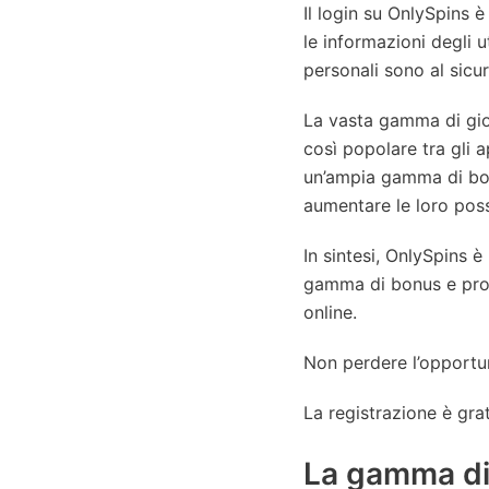
Il login su OnlySpins 
le informazioni degli u
personali sono al sicur
La vasta gamma di gioc
così popolare tra gli a
un’ampia gamma di bonu
aumentare le loro possi
In sintesi, OnlySpins 
gamma di bonus e prom
online.
Non perdere l’opportuni
La registrazione è gra
La gamma di 