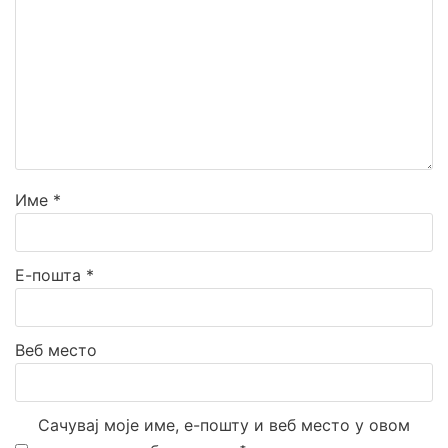
Veštačka trava
Prirodna trava za tenis
Naxos
Patmos
Top Clay i Top Sand
Име
*
Е-пошта
*
Веб место
Сачувај моје име, е-пошту и веб место у овом