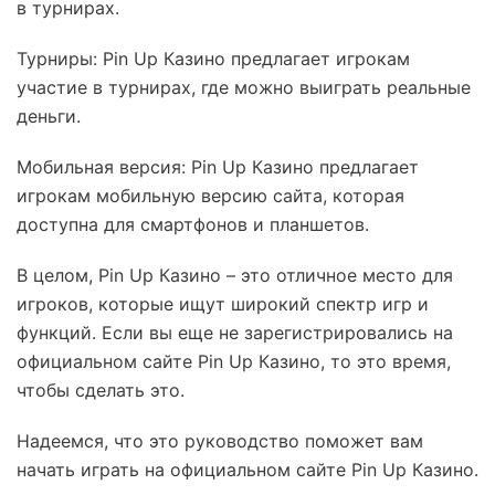
в турнирах.
Турниры: Pin Up Казино предлагает игрокам
участие в турнирах, где можно выиграть реальные
деньги.
Мобильная версия: Pin Up Казино предлагает
игрокам мобильную версию сайта, которая
доступна для смартфонов и планшетов.
В целом, Pin Up Казино – это отличное место для
игроков, которые ищут широкий спектр игр и
функций. Если вы еще не зарегистрировались на
официальном сайте Pin Up Казино, то это время,
чтобы сделать это.
Надеемся, что это руководство поможет вам
начать играть на официальном сайте Pin Up Казино.