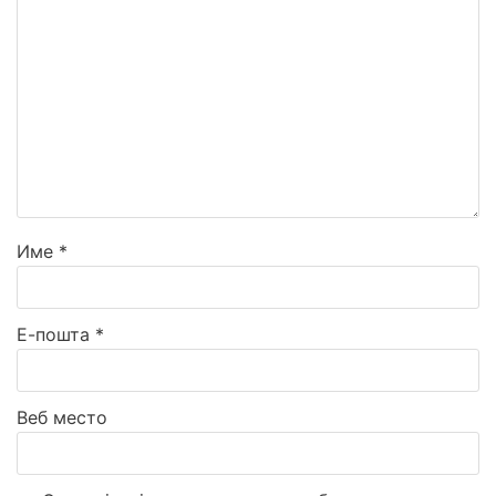
Име
*
Е-пошта
*
Веб место