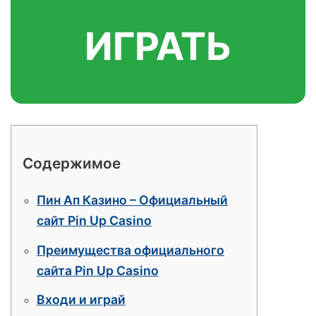
Veštačka trava
ИГРАТЬ
Prirodna trava za tenis
Naxos
Patmos
Top Clay i Top Sand
Содержимое
Пин Ап Казино – Официальный
сайт Pin Up Casino
Преимущества официального
сайта Pin Up Casino
Входи и играй