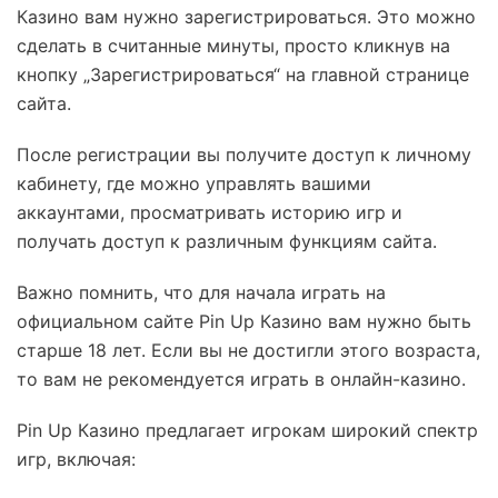
Казино вам нужно зарегистрироваться. Это можно
сделать в считанные минуты, просто кликнув на
кнопку „Зарегистрироваться“ на главной странице
сайта.
После регистрации вы получите доступ к личному
кабинету, где можно управлять вашими
аккаунтами, просматривать историю игр и
получать доступ к различным функциям сайта.
Важно помнить, что для начала играть на
официальном сайте Pin Up Казино вам нужно быть
старше 18 лет. Если вы не достигли этого возраста,
то вам не рекомендуется играть в онлайн-казино.
Pin Up Казино предлагает игрокам широкий спектр
игр, включая: