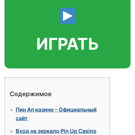
Veštačka trava
Prirodna trava za tenis
Naxos
Patmos
ИГРАТЬ
Top Clay i Top Sand
Содержимое
Пин Ап казино – Официальный
сайт
Вход на зеркало Pin Up Casino