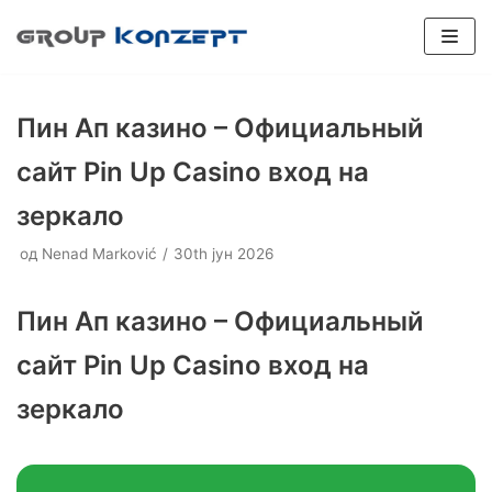
Скочи
на
садржај
Пин Ап казино – Официальный
сайт Pin Up Casino вход на
зеркало
SPORTSKI PODOVI
од
Plexipave
Nenad Marković
30th јун 2026
Veštačka trava
INDUSTRIJSKI PODOVI
Plexicushion Tournament
Epoksidni podovi
Boja terena
PADEL TERENI
Пин Ап казино – Официальный
Plexicushion Prestige
Poliuretanski podovi
Flexipadel
REPARACIJE
сайт Pin Up Casino вход на
Plexicushion 2000
Dodatna oprema
BALON HALE
зеркало
PU Sport Systems
Prenosivi teren
KONSALTING
PVC Sport Systems
Konsalting