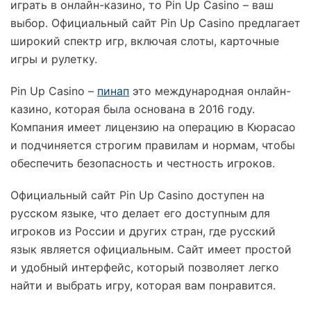
играть в онлайн-казино, то Pin Up Casino – ваш
выбор. Официальный сайт Pin Up Casino предлагает
широкий спектр игр, включая слоты, карточные
игры и рулетку.
Pin Up Casino –
пинап
это международная онлайн-
казино, которая была основана в 2016 году.
Компания имеет лицензию на операцию в Кюрасао
и подчиняется строгим правилам и нормам, чтобы
обеспечить безопасность и честность игроков.
Официальный сайт Pin Up Casino доступен на
русском языке, что делает его доступным для
игроков из России и других стран, где русский
язык является официальным. Сайт имеет простой
и удобный интерфейс, который позволяет легко
найти и выбрать игру, которая вам понравится.