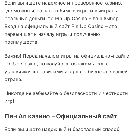
Если вы ищете надежное и проверенное казино,
где можно играть в любимые игры и выиграть
реальные деньги, то Pin Up Casino – ваш выбор.
Вход на официальный сайт Pin Up Casino – это
первый шаг к началу игры и получению
преимуществ.
Важно! Перед началом игры на официальном сайте
Pin Up Casino, пожалуйста, ознакомьтесь с
условиями и правилами игорного бизнеса в вашей
стране.
Никогда не забывайте о безопасности и честности
игр!
Пин Ап казино – Официальный сайт
Если вы ищете надежный и безопасный способ