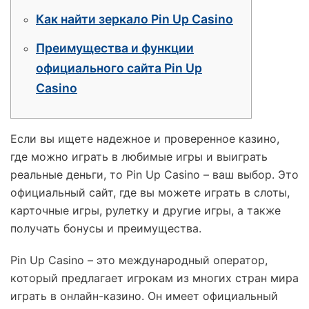
Как найти зеркало Pin Up Casino
Преимущества и функции
официального сайта Pin Up
Casino
Если вы ищете надежное и проверенное казино,
где можно играть в любимые игры и выиграть
реальные деньги, то Pin Up Casino – ваш выбор. Это
официальный сайт, где вы можете играть в слоты,
карточные игры, рулетку и другие игры, а также
получать бонусы и преимущества.
Pin Up Casino – это международный оператор,
который предлагает игрокам из многих стран мира
играть в онлайн-казино. Он имеет официальный