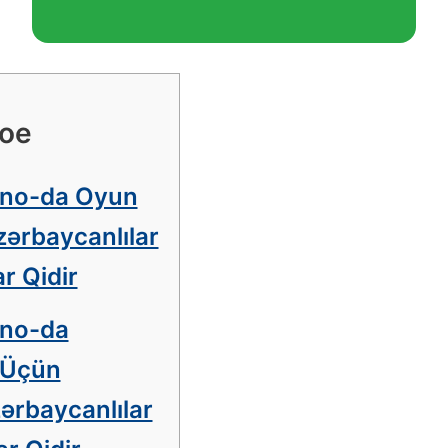
ое
ino-da Oyun
zərbaycanlılar
r Qidir
ino-da
 Üçün
ərbaycanlılar