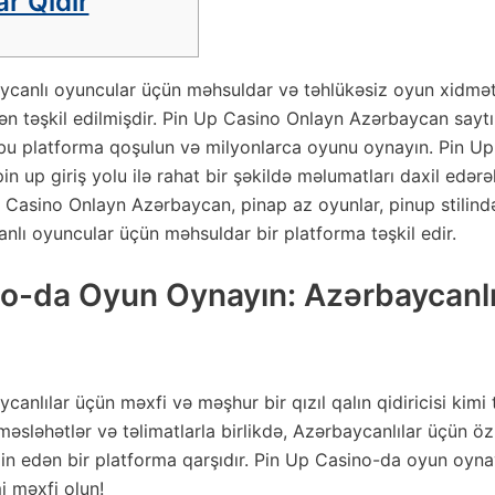
r Qidir
ycanlı oyuncular üçün məhsuldar və təhlükəsiz oyun xidmət
ən təşkil edilmişdir. Pin Up Casino Onlayn Azərbaycan sayt
n bu platforma qoşulun və milyonlarca oyunu oynayın. Pin U
n up giriş yolu ilə rahat bir şəkildə məlumatları daxil edərə
 Casino Onlayn Azərbaycan, pinap az oyunlar, pinup stilində
anlı oyuncular üçün məhsuldar bir platforma təşkil edir.
no-da Oyun Oynayın: Azərbaycanlı
anlılar üçün məxfi və məşhur bir qızıl qalın qidiricisi kimi ta
məsləhətlər və təlimatlarla birlikdə, Azərbaycanlılar üçün öz
min edən bir platforma qarşıdır. Pin Up Casino-da oyun oyn
mi məxfi olun!