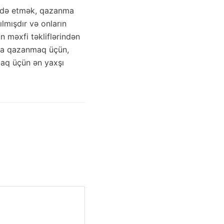
fadə etmək, qazanma
ılmışdır və onların
 məxfi təkliflərindən
-da qazanmaq üçün,
maq üçün ən yaxşı