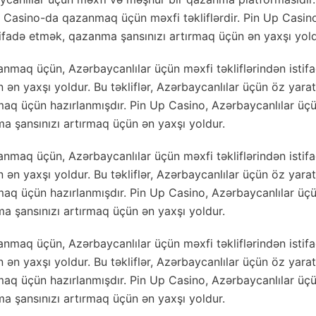
Up Casino-da qazanmaq üçün məxfi təkliflərdir. Pin Up Casin
stifadə etmək, qazanma şansınızı artırmaq üçün ən yaxşı yold
nmaq üçün, Azərbaycanlılar üçün məxfi təkliflərindən isti
 ən yaxşı yoldur. Bu təkliflər, Azərbaycanlılar üçün öz yarat
aq üçün hazırlanmışdır. Pin Up Casino, Azərbaycanlılar üçün
a şansınızı artırmaq üçün ən yaxşı yoldur.
nmaq üçün, Azərbaycanlılar üçün məxfi təkliflərindən isti
 ən yaxşı yoldur. Bu təkliflər, Azərbaycanlılar üçün öz yarat
aq üçün hazırlanmışdır. Pin Up Casino, Azərbaycanlılar üçün
a şansınızı artırmaq üçün ən yaxşı yoldur.
nmaq üçün, Azərbaycanlılar üçün məxfi təkliflərindən isti
 ən yaxşı yoldur. Bu təkliflər, Azərbaycanlılar üçün öz yarat
aq üçün hazırlanmışdır. Pin Up Casino, Azərbaycanlılar üçün
a şansınızı artırmaq üçün ən yaxşı yoldur.