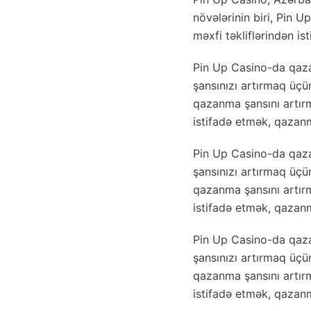
növələrinin biri, Pin 
məxfi təkliflərindən i
Pin Up Casino-da qaza
şansınızı artırmaq üçün
qazanma şansını artırm
istifadə etmək, qazanm
Pin Up Casino-da qaza
şansınızı artırmaq üçün
qazanma şansını artırm
istifadə etmək, qazanm
Pin Up Casino-da qaza
şansınızı artırmaq üçün
qazanma şansını artırm
istifadə etmək, qazanm