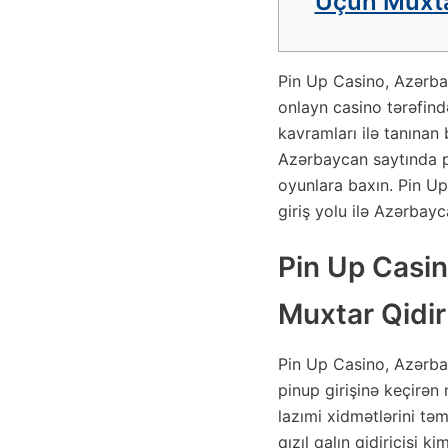
Üçün Muxta
Pin Up Casino, Azərba
onlayn casino tərəfind
kavramları ilə tanına
Azərbaycan saytında pi
oyunlara baxın. Pin Up
giriş yolu ilə Azərbayc
Pin Up Casi
Muxtar Qidir
Pin Up Casino, Azərbayc
pinup girişinə keçirən 
lazımi xidmətlərini tə
qızıl qalın qidiricisi ki