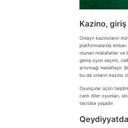
Kazino, giriş
Onlayn kazinoların müvə
platformalarda etibarı
olunan mükafatlar və bo
geniş oyun seçimi, cəl
artırmağı hədəfləyir. 
bu da onların kazino d
Oyunçular üçün təqdim 
canlı diler oyunları, s
təcrübə yaşadır.
Qeydiyyatda