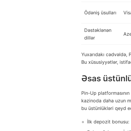
Ödəniş üsulları
Vis
Dəstəklənən
Aze
dillər
Yuxarıdakı cədvəldə, Pi
Bu xüsusiyyətlər, istif
Əsas üstünlü
Pin-Up platformasının m
kazinoda daha uzun müd
bu üstünlükləri qeyd ed
İlk depozit bonusu: