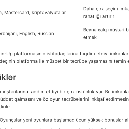
Daha çox seçim imka
a, Mastercard, kriptovalyutalar
rahatlığı artırır
Beynəlxalq müştəri 
rbaijani, English, Russian
etmək
n-Up platformasının istifadəçilərinə təqdim etdiyi imkanları
adəçinin platforma ilə müsbət bir təcrübə yaşamasını təmin e
klər
üştərilərinə təqdim etdiyi bir çox üstünlük var. Bu imkanlar,
dət qalmasını və öz oyun təcrübələrini inkişaf etdirməsini
irik:
 Oyunçular yeni oyunlara başlamaq üçün yüksək bonuslar alır