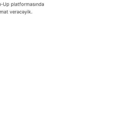
in-Up platformasında
PVC Sport Systems
Konsalting
umat verəcəyik.
Veštačka trava
Prirodna trava za tenis
Naxos
Patmos
Top Clay i Top Sand