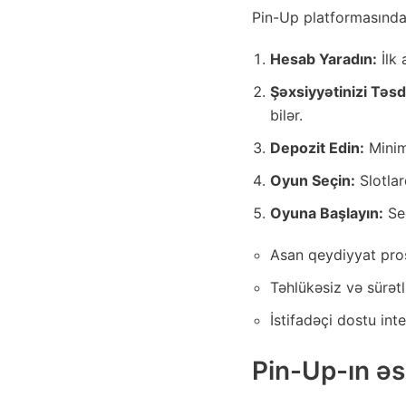
Pin-Up platformasında
Hesab Yaradın:
İlk 
Şəxsiyyətinizi Təsd
bilər.
Depozit Edin:
Minim
Oyun Seçin:
Slotlar
Oyuna Başlayın:
Seç
Asan qeydiyyat pro
Təhlükəsiz və sürətl
İstifadəçi dostu int
Pin-Up-ın əs