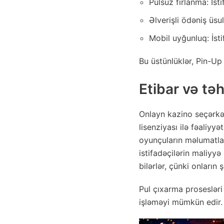
Pulsuz fırlanma: İsti
Əlverişli ödəniş üsu
Mobil uyğunluq: İsti
Bu üstünlüklər, Pin-Up
Etibar və təh
Onlayn kazino seçərkən
lisenziyası ilə fəaliyy
oyunçuların məlumatları
istifadəçilərin maliyyə
bilərlər, çünki onların
Pul çıxarma prosesləri
işləməyi mümkün edir. B