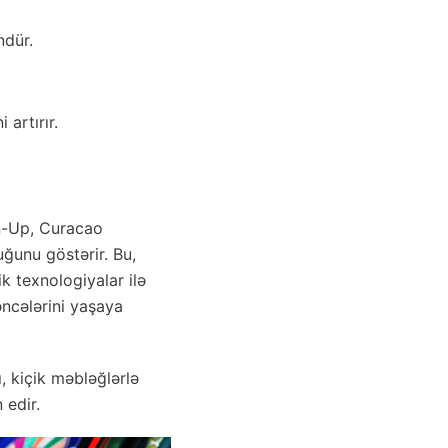
ndür.
artırır.
in-Up, Curacao
uğunu göstərir. Bu,
k texnologiyalar ilə
əncələrini yaşaya
, kiçik məbləğlərlə
 edir.