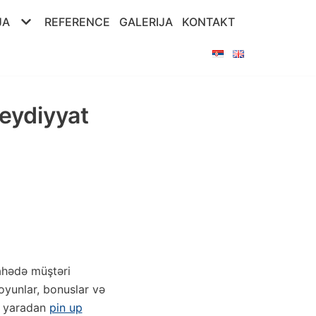
JA
REFERENCE
GALERIJA
KONTAKT
qeydiyyat
SPORTSKI PODOVI
Plexipave
Veštačka trava
INDUSTRIJSKI PODOVI
Plexicushion Tournament
Epoksidni podovi
Boja terena
PADEL TERENI
Plexicushion Prestige
Poliuretanski podovi
Flexipadel
REPARACIJE
sahədə müştəri
Plexicushion 2000
Dodatna oprema
BALON HALE
yunlar, bonuslar və
PU Sport Systems
Prenosivi teren
KONSALTING
it yaradan
pin up