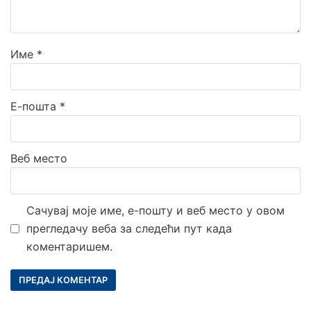
Име
*
Е-пошта
*
Веб место
Сачувај моје име, е-пошту и веб место у овом
прегледачу веба за следећи пут када
коментаришем.