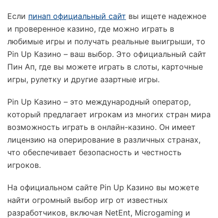
Если
пинап официальный сайт
вы ищете надежное
и проверенное казино, где можно играть в
любимые игры и получать реальные выигрыши, то
Pin Up Казино – ваш выбор. Это официальный сайт
Пин Ап, где вы можете играть в слоты, карточные
игры, рулетку и другие азартные игры.
Pin Up Казино – это международный оператор,
который предлагает игрокам из многих стран мира
возможность играть в онлайн-казино. Он имеет
лицензию на оперирование в различных странах,
что обеспечивает безопасность и честность
игроков.
На официальном сайте Pin Up Казино вы можете
найти огромный выбор игр от известных
разработчиков, включая NetEnt, Microgaming и