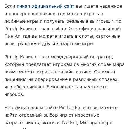
Если
пинап официальный сайт
вы ищете надежное
и проверенное казино, где можно играть в
любимые игры и получать реальные выигрыши, то
Pin Up Казино – ваш выбор. Это официальный сайт
Пин Ап, где вы можете играть в слоты, карточные
игры, рулетку и другие азартные игры.
Pin Up Казино – это международный оператор,
который предлагает игрокам из многих стран мира
возможность играть в онлайн-казино. Он имеет
лицензию на оперирование в различных странах,
что обеспечивает безопасность и честность
игроков.
На официальном сайте Pin Up Казино вы можете
найти огромный выбор игр от известных
разработчиков, включая NetEnt, Microgaming и