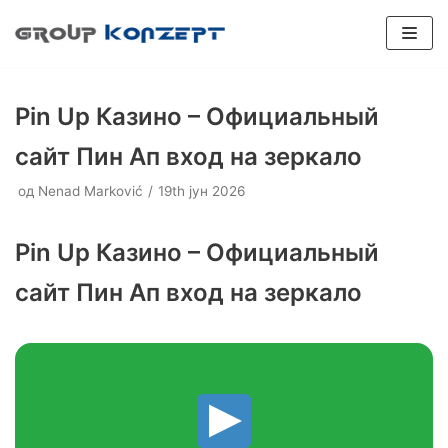
Скочи
на
садржај
Pin Up Казино – Официальный
сайт Пин Ап вход на зеркало
од
Nenad Marković
19th јун 2026
SPORTSKI PODOVI
Plexipave
Veštačka trava
INDUSTRIJSKI PODOVI
Pin Up Казино – Официальный
Plexicushion Tournament
Epoksidni podovi
Boja terena
PADEL TERENI
сайт Пин Ап вход на зеркало
Plexicushion Prestige
Poliuretanski podovi
Flexipadel
REPARACIJE
Plexicushion 2000
Dodatna oprema
BALON HALE
PU Sport Systems
Prenosivi teren
KONSALTING
PVC Sport Systems
Konsalting