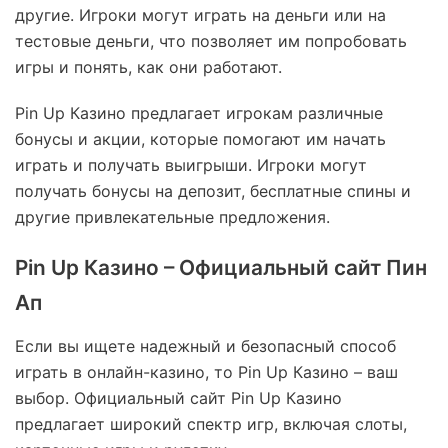
другие. Игроки могут играть на деньги или на
тестовые деньги, что позволяет им попробовать
игры и понять, как они работают.
Pin Up Казино предлагает игрокам различные
бонусы и акции, которые помогают им начать
играть и получать выигрыши. Игроки могут
получать бонусы на депозит, бесплатные спины и
другие привлекательные предложения.
Pin Up Казино – Официальный сайт Пин
Ап
Если вы ищете надежный и безопасный способ
играть в онлайн-казино, то Pin Up Казино – ваш
выбор. Официальный сайт Pin Up Казино
предлагает широкий спектр игр, включая слоты,