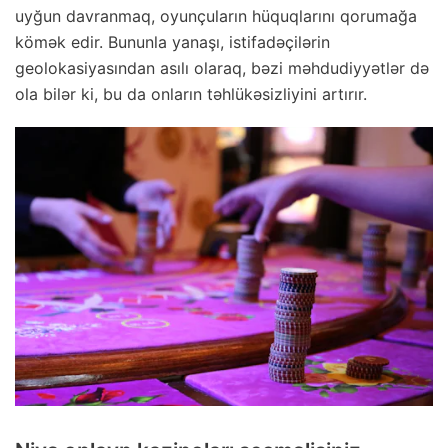
uyğun davranmaq, oyunçuların hüquqlarını qorumağa
kömək edir. Bununla yanaşı, istifadəçilərin
geolokasiyasından asılı olaraq, bəzi məhdudiyyətlər də
ola bilər ki, bu da onların təhlükəsizliyini artırır.