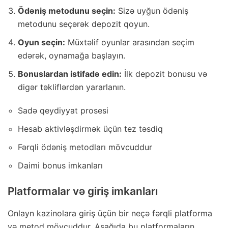
Ödəniş metodunu seçin:
Sizə uyğun ödəniş
metodunu seçərək depozit qoyun.
Oyun seçin:
Müxtəlif oyunlar arasından seçim
edərək, oynamağa başlayın.
Bonuslardan istifadə edin:
İlk depozit bonusu və
digər təkliflərdən yararlanın.
Sadə qeydiyyat prosesi
Hesab aktivləşdirmək üçün tez təsdiq
Fərqli ödəniş metodları mövcuddur
Daimi bonus imkanları
Platformalar və giriş imkanları
Onlayn kazinolara giriş üçün bir neçə fərqli platforma
və metod mövcuddur. Aşağıda bu platformaların