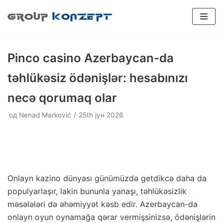
Скочи
на
садржај
Pinco casino Azerbaycan-da
təhlükəsiz ödənişlər: hesabınızı
necə qorumaq olar
SPORTSKI PODOVI
од
Plexipave
Nenad Marković
25th јун 2026
Veštačka trava
INDUSTRIJSKI PODOVI
Plexicushion Tournament
Epoksidni podovi
Boja terena
PADEL TERENI
Plexicushion Prestige
Poliuretanski podovi
Flexipadel
REPARACIJE
Plexicushion 2000
Dodatna oprema
BALON HALE
Onlayn kazino dünyası günümüzdə getdikcə daha da
PU Sport Systems
populyarlaşır, lakin bununla yanaşı, təhlükəsizlik
Prenosivi teren
KONSALTING
məsələləri də əhəmiyyət kəsb edir. Azerbaycan-da
PVC Sport Systems
Konsalting
onlayn oyun oynamağa qərar vermişsinizsə, ödənişlərin