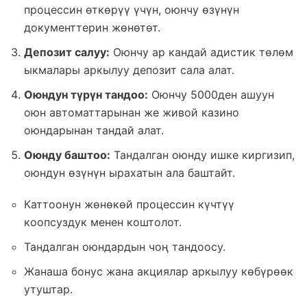
процессин өткөрүү үчүн, оюнчу өзүнүн
документтерин жөнөтөт.
Депозит салуу:
Оюнчу ар кандай адистик төлөм
ыкмалары аркылуу депозит сала алат.
Оюндун түрүн тандоо:
Оюнчу 5000ден ашуун
оюн автоматтарынан же живой казино
оюндарынан тандай алат.
Оюнду баштоо:
Тандалган оюнду ишке киргизип,
оюндун өзүнүн ырахатын ала баштайт.
Каттоонун жөнөкөй процессин күчтүү
коопсуздук менен коштолот.
Тандалган оюндардын чоң тандоосу.
Жанаша бонус жана акциялар аркылуу көбүрөөк
утуштар.