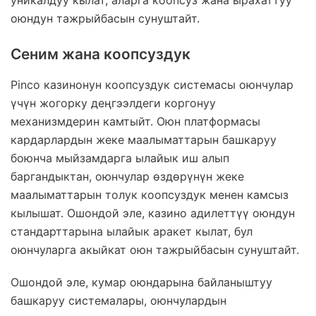
уникалдуу кылат, аларга коопсуз жана ырахаттуу
оюндун тажрыйбасын сунуштайт.
Сеним жана коопсуздук
Pinco казинонун коопсуздук системасы оюнчулар
үчүн жогорку деңгээлдеги коргонуу
механизмдерин камтыйт. Оюн платформасы
кардарлардын жеке маалыматтарын башкаруу
боюнча мыйзамдарга ылайык иш алып
баргандыктан, оюнчулар өздөрүнүн жеке
маалыматтарын толук коопсуздук менен камсыз
кылышат. Ошондой эле, казино адилеттүү оюндун
стандарттарына ылайык аракет кылат, бул
оюнчуларга акыйкат оюн тажрыйбасын сунуштайт.
Ошондой эле, кумар оюндарына байланыштуу
башкаруу системалары, оюнчулардын