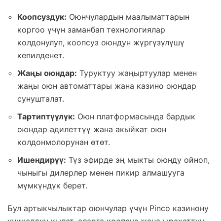
Коопсуздук:
Оюнчулардын маалыматтарын
коргоо үчүн заманбап технологиялар
колдонулуп, коопсуз оюндун жүргүзүлүшү
кепилденет.
Жаңы оюндар:
Туруктуу жаңыртуулар менен
жаңы оюн автоматтары жана казино оюндар
сунушталат.
Тартиптүүлүк:
Оюн платформасында бардык
оюндар адилеттүү жана акыйкат оюн
колдонмолорунан өтөт.
Ишендирүү:
Түз эфирде эң мыкты оюнду ойноп,
чыныгы дилерлер менен пикир алмашууга
мүмкүндүк берет.
Бул артыкчылыктар оюнчулар үчүн Pinco казинону