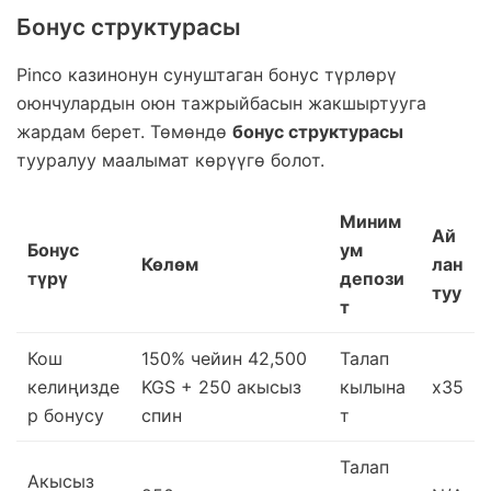
Бонус структурасы
Pinco казинонун сунуштаган бонус түрлөрү
оюнчулардын оюн тажрыйбасын жакшыртууга
жардам берет. Төмөндө
бонус структурасы
тууралуу маалымат көрүүгө болот.
Миним
Ай
Бонус
ум
Көлөм
лан
түрү
депози
туу
т
Кош
150% чейин 42,500
Талап
келиңизде
KGS + 250 акысыз
кылына
x35
р бонусу
спин
т
Талап
Акысыз