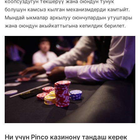
коопсуздугун текшерүү жана оюндун тунук
болушун камсыз кылган механизмдерди камтыйт.
Мындай ыкмалар аркылуу оюнчулардын утуштары
жана оюндун акыйкаттыгына кепилдик берилет.
Ни үчүн Pinco казинону тандаш керек