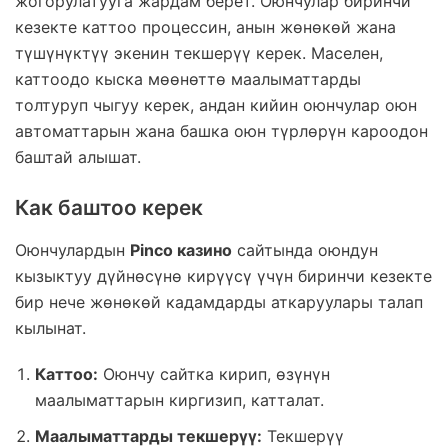
жогорулатууга жардам берет. Оюнчулар биринчи
кезекте каттоо процессин, анын жөнөкөй жана
түшүнүктүү экенин текшерүү керек. Маселен,
каттоодо кыска мөөнөттө маалыматтарды
толтуруп чыгуу керек, андан кийин оюнчулар оюн
автоматтарын жана башка оюн түрлөрүн кароодон
баштай алышат.
Как баштоо керек
Оюнчулардын
Pinco казино
сайтында оюндун
кызыктуу дүйнөсүнө кирүүсү үчүн биринчи кезекте
бир нече жөнөкөй кадамдарды аткаруулары талап
кылынат.
Каттоо:
Оюнчу сайтка кирип, өзүнүн
маалыматтарын киргизип, катталат.
Маалыматтарды текшерүү:
Текшерүү