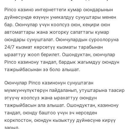
Pinco казино интернеттеги кумар оюндарынын
дүйнөсүндө өзүнүн уникалдуу сунуштары менен
бар. Оюнчулар үчүн коопсуз оюн, кеңири оюн
автоматтары жана жогорку сапаттагы кумар
оюндары сунушталат. Оюнчулардын суроолоруна
24/7 кызмат көрсөтүү кызматы тарабынан
ырааттуу жооп берилет. Ошондуктан, оюнчулар
Pinco казинону тандап, бардык жагымдуу оюндун
тажрыйбасынан ээ боло алышат.
Оюнчулар Pinco казинонун сунуштаган
мүмкүнчүлүктөрүн пайдаланып, утуштарына таасир
этүүчү коопсуз жана ырахаттуу оюндун
тажрыйбасын ала алышат. Ошондуктан, казинону
тандап, оюнду баштоо үчүн эч нерседен
коркпостон, оюндун кызыктуу дүйнөсүнө кирүү
зарыл.