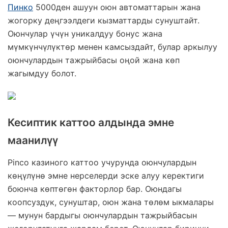
Veštačka trava
Пинко
5000ден ашуун оюн автоматтарын жана
жогорку деңгээлдеги кызматтарды сунуштайт.
Prirodna trava za tenis
Оюнчулар үчүн уникалдуу бонус жана
Naxos
мүмкүнчүлүктөр менен камсыздайт, булар аркылуу
оюнчулардын тажрыйбасы оңой жана көп
Patmos
жагымдуу болот.
Top Clay i Top Sand
Кесиптик каттоо алдында эмне
маанилүү
Pinco казиного каттоо учурунда оюнчулардын
көңүлүнө эмне нерселерди эске алуу керектиги
боюнча көптөгөн факторлор бар. Оюндагы
коопсуздук, сунуштар, оюн жана төлөм ыкмалары
— мунун бардыгы оюнчулардын тажрыйбасын