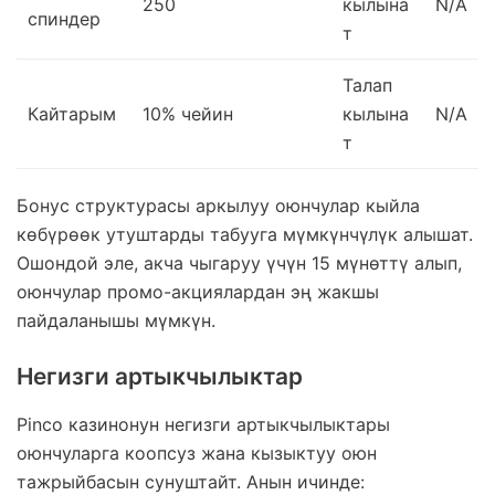
250
кылына
N/A
спиндер
т
Талап
Кайтарым
10% чейин
кылына
N/A
т
Бонус структурасы аркылуу оюнчулар кыйла
көбүрөөк утуштарды табууга мүмкүнчүлүк алышат.
Ошондой эле, акча чыгаруу үчүн 15 мүнөттү алып,
оюнчулар промо-акциялардан эң жакшы
пайдаланышы мүмкүн.
Негизги артыкчылыктар
Pinco казинонун негизги артыкчылыктары
оюнчуларга коопсуз жана кызыктуу оюн
тажрыйбасын сунуштайт. Анын ичинде: