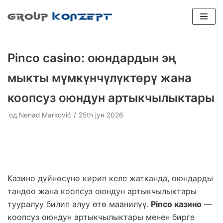
Скочи
на
садржај
Pinco casino: оюндардын эң
мыкты мүмкүнчүлүктөрү жана
коопсуз оюндун артыкчылыктары
SPORTSKI PODOVI
од
Plexipave
Nenad Marković
25th јун 2026
Veštačka trava
INDUSTRIJSKI PODOVI
Plexicushion Tournament
Epoksidni podovi
Boja terena
PADEL TERENI
Plexicushion Prestige
Poliuretanski podovi
Flexipadel
REPARACIJE
Plexicushion 2000
Dodatna oprema
BALON HALE
Казино дүйнөсүнө кирип келе жатканда, оюндарды
PU Sport Systems
тандоо жана коопсуз оюндун артыкчылыктары
Prenosivi teren
KONSALTING
тууралуу билип алуу өтө маанилүү.
Pinco казино
—
PVC Sport Systems
Konsalting
коопсуз оюндун артыкчылыктары менен бирге