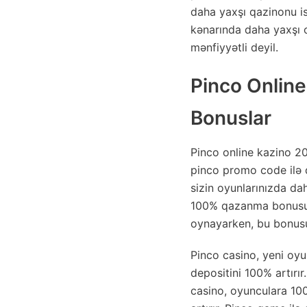
daha yaxşı qazinonu i
kənarında daha yaxşı 
mənfiyyətli deyil.
Pinco Onlin
Bonuslar
Pinco online kazino 202
pinco promo code ilə q
sizin oyunlarınızda dah
100% qazanma bonusu ve
oynayarken, bu bonusun
Pinco casino, yeni oy
depositini 100% artırı
casino, oyunculara 10