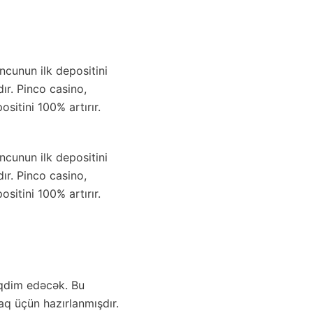
cunun ilk depositini
ır. Pinco casino,
itini 100% artırır.
cunun ilk depositini
ır. Pinco casino,
itini 100% artırır.
əqdim edəcək. Bu
aq üçün hazırlanmışdır.