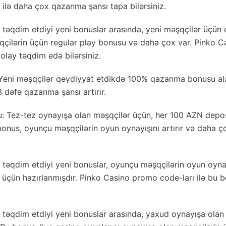
ilə daha çox qazanma şansı tapa bilərsiniz.
təqdim etdiyi yeni bonuslar arasında, yeni məşqçilər üçün 
qçilərin üçün regular play bonusu və daha çox var. Pinko C
olay təqdim edə bilərsiniz.
eni məşqçilər qeydiyyat etdikdə 100% qazanma bonusu ala b
 dəfə qazanma şansı artırır.
: Tez-tez oynayışa olan məşqçilər üçün, her 100 AZN depos
 bonus, oyunçu məşqçilərin oyun oynayışını artırır və daha 
təqdim etdiyi yeni bonuslar, oyunçu məşqçilərin oyun oyna
aq üçün hazırlanmışdır. Pinko Casino promo code-ları ilə bu 
təqdim etdiyi yeni bonuslar arasında, yaxud oynayışa olan 