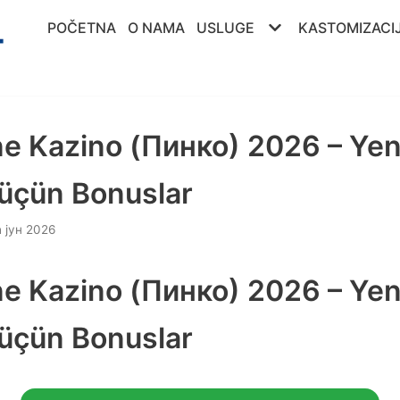
POČETNA
O NAMA
USLUGE
KASTOMIZACI
ne Kazino (Пинко) 2026 – Yen
üçün Bonuslar
 јун 2026
ne Kazino (Пинко) 2026 – Yen
üçün Bonuslar