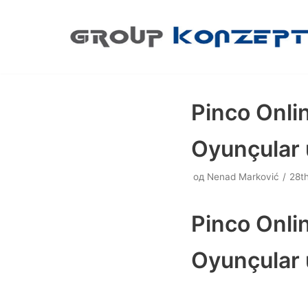
Скочи
на
садржај
Pinco Onli
Oyunçular 
од
Nenad Marković
28th
Pinco Onli
Oyunçular 