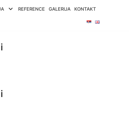
JA
REFERENCE
GALERIJA
KONTAKT
i
SPORTSKI PODOVI
Plexipave
Veštačka trava
INDUSTRIJSKI PODOVI
Plexicushion Tournament
Epoksidni podovi
i
Boja terena
PADEL TERENI
Plexicushion Prestige
Poliuretanski podovi
Flexipadel
REPARACIJE
Plexicushion 2000
Dodatna oprema
BALON HALE
PU Sport Systems
Prenosivi teren
KONSALTING