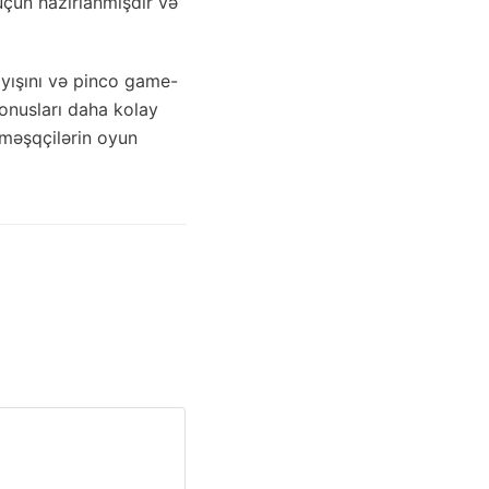
üçün hazırlanmışdır və
yışını və pinco game-
bonusları daha kolay
 məşqçilərin oyun